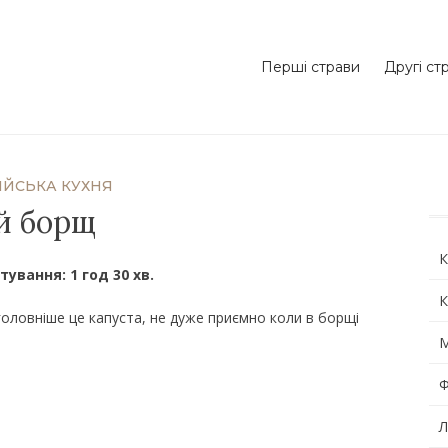
Перші страви
Другі ст
ІЙСЬКА КУХНЯ
й борщ
К
тування: 1 год 30 хв.
К
головніше це капуста, не дуже приємно коли в борщі
М
Ф
Л