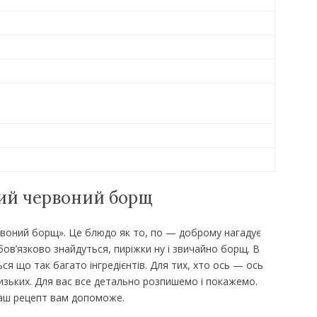
ий червоний борщ
рвоний борщ». Це блюдо як то, по — доброму нагадує
бов’язково знайдуться, пиріжки ну і звичайно борщ. В
ься що так багато інгредієнтів. Для тих, хто ось — ось
лизьких. Для вас все детально розпишемо і покажемо.
 наш рецепт вам допоможе.