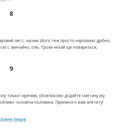
8
вровий лист, часник (його теж просто нарізаємо дрібно,
ся) і, звичайно, сіль. Трохи нехай ще повариться,
9
олу тільки гарячим, обов’язково додайте сметану (ну
 особливо чоловіча половина. Приємного вам апетиту!
пляне пюре