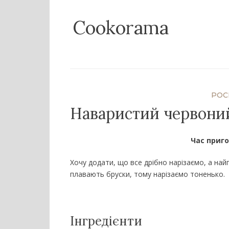
Skip
Cookorama
to
content
РОС
Наваристий червони
Час приго
Хочу додати, що все дрібно нарізаємо, а най
плавають бруски, тому нарізаємо тоненько.
Інгредієнти