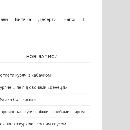
рави
Випічка
Десерти
Напої
НОВІ ЗАПИСИ:
отлети курячі з кабачком
уряче філе під овочами «Венеція»
усака болгарська
аршировані курячі ніжки з грибами і сиром
окшина з куркою і соєвим соусом