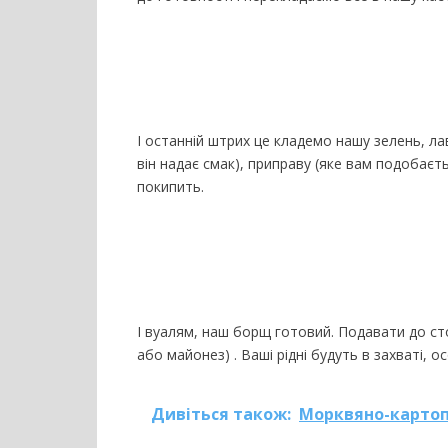
І останній штрих це кладемо нашу зелень, ла
він надає смак), приправу (яке вам подобаєть
покипить.
І вуалям, наш борщ готовий. Подавати до ст
або майонез) . Ваші рідні будуть в захваті,
Дивіться також:
Морквяно-карто