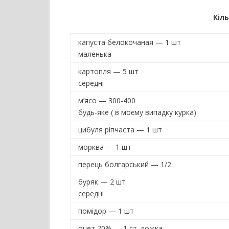
Кіль
капуста белокочаная — 1 шт
маленька
картопля — 5 шт
середні
м’ясо — 300-400
будь-яке ( в моєму випадку курка)
цибуля ріпчаста — 1 шт
морква — 1 шт
перець болгарський — 1/2
буряк — 2 шт
середні
помідор — 1 шт
оцет 70% — 1 ст. ложка