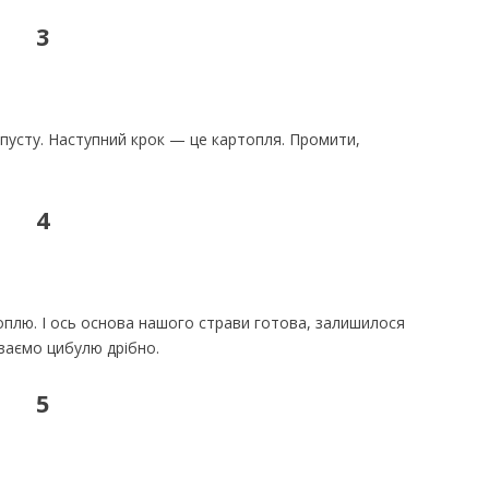
3
пусту. Наступний крок — це картопля. Промити,
4
оплю. І ось основа нашого страви готова, залишилося
заємо цибулю дрібно.
5