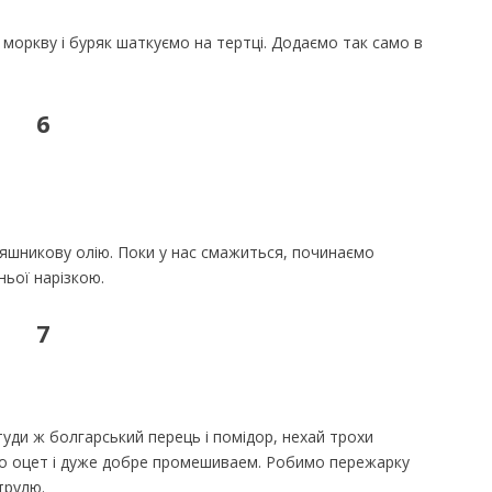
 моркву і буряк шаткуємо на тертці. Додаємо так само в
6
няшникову олію. Поки у нас смажиться, починаємо
ньої нарізкою.
7
уди ж болгарський перець і помідор, нехай трохи
ємо оцет і дуже добре промешиваем. Робимо пережарку
трулю.