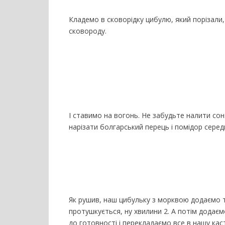
Кладемо в сковорідку цибулю, який порізали,
сковороду.
І ставимо на вогонь. Не забудьте налити со
нарізати болгарський перець і помідор серед
Як рушив, наш цибульку з морквою додаємо т
протушкується, ну хвилини 2. А потім дода
до готовності і перекладаємо все в нашу кас