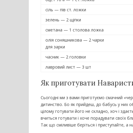
сіль — пів ст. ложки
зелень — 2 щіпки
сметана — 1 столова ложка
олія соняшникова — 2 чарки
для зарки
часник — 2 головки
лавровий лист — 3 шт
Як приготувати Наварист
Сьогодні ми з вами приготуємо смачний «че
дитинство. Бо як прийдеш, до бабусь у них о
цілому готувати його не складно, хоч і здаєт
вчиться готувати і хоче порадувати своїх б
Так що сміливіше беріться і приступайте, а