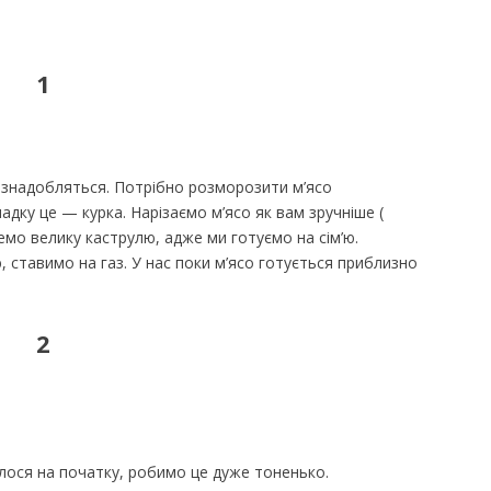
1
ам знадобляться. Потрібно розморозити м’ясо
адку це — курка. Нарізаємо м’ясо як вам зручніше (
емо велику каструлю, адже ми готуємо на сім’ю.
 ставимо на газ. У нас поки м’ясо готується приблизно
2
лося на початку, робимо це дуже тоненько.