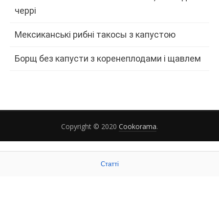
черрі
Мексиканські рибні такосы з капустою
Борщ без капусти з коренеплодами і щавлем
Copyright © 2020
Cookorama
.
Статті