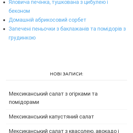
Яловича печінка, тушкована з цибулею і
беконом
Домашній абрикосовий сорбет
Запечені пеньочки з баклажанів та помідорів з
грудинкою
НОВІ ЗАПИСИ:
Мексиканський салат з огірками та
помідорами
Мексиканський капустяний салат
Мексиканський салат з квасолею, авокадо і