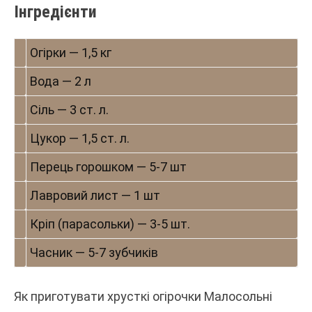
Інгредієнти
Огірки — 1,5 кг
Вода — 2 л
Сіль — 3 ст. л.
Цукор — 1,5 ст. л.
Перець горошком — 5-7 шт
Лавровий лист — 1 шт
Кріп (парасольки) — 3-5 шт.
Часник — 5-7 зубчиків
Як приготувати хрусткі огірочки Малосольні