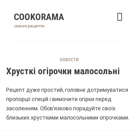
Skip
COOKORAMA
to
content
смачні рецепти
НОВОСТИ
Хрусткі огірочки малосольні
Рецепт дуже простий, головне дотримуватися
пропорції спецій і вимочити огірки перед
засоленням. Обов’язково порадуйте своїх
близьких хрусткими малосольними огірочками.