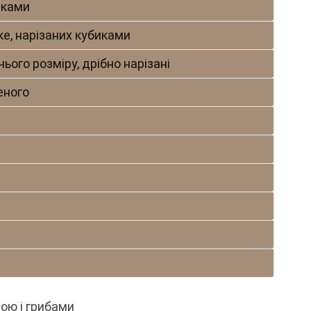
иками
ке, нарізаних кубиками
ього розміру, дрібно нарізані
еного
ою і грибами