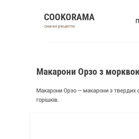
Skip
COOKORAMA
to
П
content
смачні рецепти
Макарони Орзо з морквою
Макарони Орзо — макарони з твердих 
горішків.