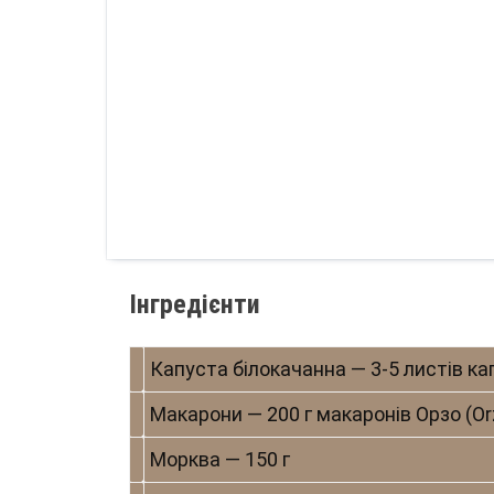
Інгредієнти
Капуста білокачанна — 3-5 листів кап
Макарони — 200 г макаронів Орзо (Оr
Морква — 150 г