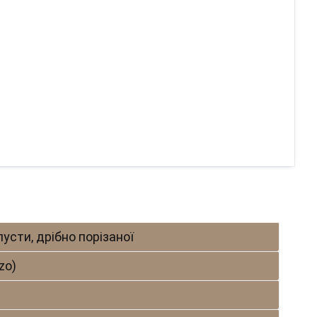
усти, дрібно порізаної
zo)