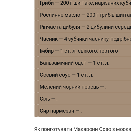
Гриби — 200 г шиітаке, нарізаних куб
Рослинне масло — 200 г грибів шиіта
Ріпчаста цибуля — 2 цибулини середн
Часник — 4 зубчики часнику, подрібн
Імбир — 1 ст. л. свіжого, тертого
Бальзамічний оцет — 1 ст. л.
Соєвий соус — 1 ст. л.
Мелений чорний перець — .
Сіль — .
Сир пармезан — .
Як приготувати Макарони Орзо з моркв