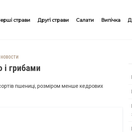
ерші страви
Другі страви
Салати
Випічка
Д
НОВОСТИ
 і грибами
сортів пшениці, розміром менше кедрових