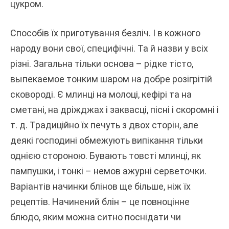
цукром.
Способів їх приготування безліч. І в кожного
народу вони свої, специфічні. Та й назви у всіх
різні. Загальна тільки основа – рідке тісто,
выпекаемое тонким шаром на добре розігрітій
сковороді. Є млинці на молоці, кефірі та на
сметані, на дріжджах і заквасці, пісні і скоромні і
т. д. Традиційно їх печуть з двох сторін, але
деякі господині обмежують випікання тільки
однією стороною. Бувають товсті млинці, як
пампушки, і тонкі – немов ажурні серветочки.
Варіантів начинки блінов ще більше, ніж їх
рецептів. Начинений блін – це повноцінне
блюдо, яким можна ситно поснідати чи