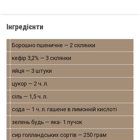
Інгредієнти
Борошно пшеничне — 2 склянки
кефір 3,2% — 3 склянки
яйця — 3 штуки
цукор — 2 ч. л.
сіль — 1,5 ч. л.
сода — 1 ч. л. гашене в лимонній кислоті
зелень будь — яка- 1 пучок
сир голландських сортів — 250 грам