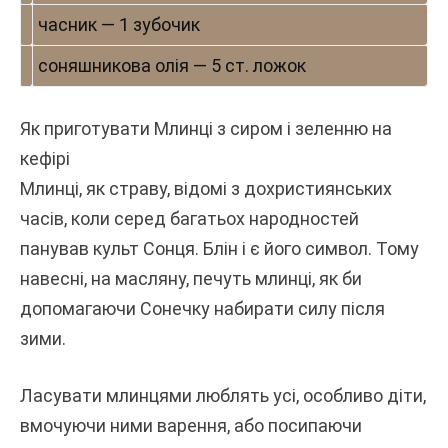
часник — 1 зубочик
соняшникова олія — 5 ст. ложок
Як приготувати Млинці з сиром і зеленню на
кефірі
Млинці, як страву, відомі з дохристиянських
часів, коли серед багатьох народностей
панував культ Сонця. Блін і є його символ. Тому
навесні, на масляну, печуть млинці, як би
допомагаючи Сонечку набирати силу після
зими.
Ласувати млинцями люблять усі, особливо діти,
вмочуючи ними варення, або посипаючи