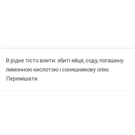
В рідке тісто влити: збиті яйця, соду, погашену
лимонною кислотою і соняшникову олію.
Перемішати.