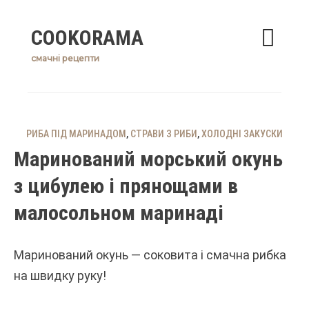
Skip
COOKORAMA
to
content
смачні рецепти
РИБА ПІД МАРИНАДОМ
,
СТРАВИ З РИБИ
,
ХОЛОДНІ ЗАКУСКИ
Маринований морський окунь
з цибулею і прянощами в
малосольном маринаді
Маринований окунь — соковита і смачна рибка
на швидку руку!