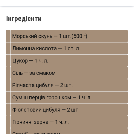
Інгредієнти
Морський окунь — 1 шт.(500 г)
Лимонна кислота — 1 ст. л.
Цукор — 1 ч. л.
Сіль — за смаком
Ріпчаста цибуля — 2 шт.
Суміш перців горошком — 1 ч. л.
Фіолетовий цибуля — 2 шт.
Гірчичні зерна — 1 ч. л.