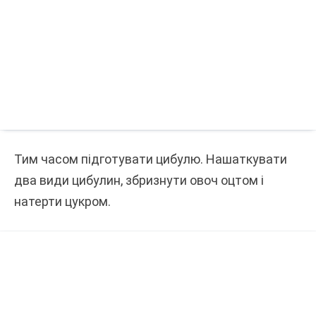
Тим часом підготувати цибулю. Нашаткувати
два види цибулин, збризнути овоч оцтом і
натерти цукром.