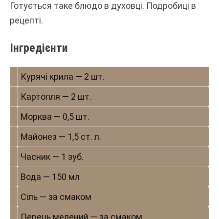
Готується таке блюдо в духовці. Подробиці в
рецепті.
Інгредієнти
Курячі крила — 2 шт.
Картопля — 2 шт.
Морква — 0,5 шт.
Майонез — 1,5 ст. л.
Часник — 1 зуб.
Вода — 150 мл
Сіль — за смаком
Перець мелений — за смаком