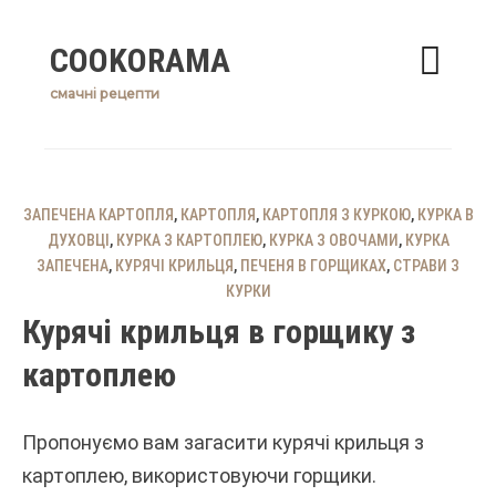
Skip
COOKORAMA
to
content
смачні рецепти
ЗАПЕЧЕНА КАРТОПЛЯ
,
КАРТОПЛЯ
,
КАРТОПЛЯ З КУРКОЮ
,
КУРКА В
ДУХОВЦІ
,
КУРКА З КАРТОПЛЕЮ
,
КУРКА З ОВОЧАМИ
,
КУРКА
ЗАПЕЧЕНА
,
КУРЯЧІ КРИЛЬЦЯ
,
ПЕЧЕНЯ В ГОРЩИКАХ
,
СТРАВИ З
КУРКИ
Курячі крильця в горщику з
картоплею
Пропонуємо вам загасити курячі крильця з
картоплею, використовуючи горщики.