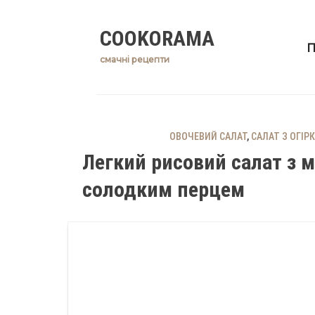
Skip
COOKORAMA
to
П
content
смачні рецепти
ОВОЧЕВИЙ САЛАТ
,
САЛАТ З ОГІРК
Легкий рисовий салат з 
солодким перцем