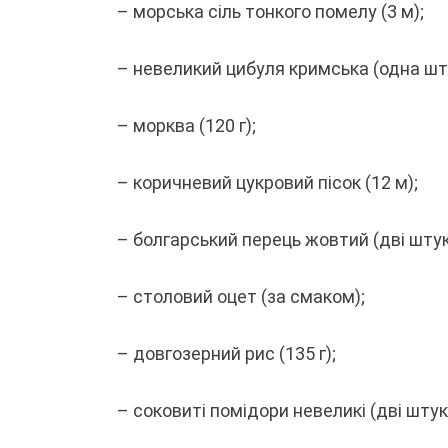
– морська сіль тонкого помелу (3 м);
– невеликий цибуля кримська (одна шт
– морква (120 г);
– коричневий цукровий пісок (12 м);
– болгарський перець жовтий (дві штук
– столовий оцет (за смаком);
– довгозерний рис (135 г);
– соковиті помідори невеликі (дві штук