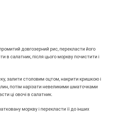
 промитий довгозерний рис, перекласти його
ти в салатник, після цього моркву почистити і
у, залити столовим оцтом, накрити кришкою і
илин, потім нарізати невеликими шматочками
асти ці овочі в салатник.
тковану моркву і перекласти її до інших