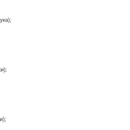
ука);
и);
и);