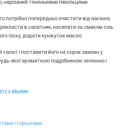
, нарізаний тоненькими півкільцями.
о потрібно попередньо очистити від насіння,
ерекласти в салатник, насипати за смаком сіль
ого піску, додати кунжутне масло.
салат і поставити його на сорок хвилин у
будь-якої ароматною подрібненою зеленню і
ату з яйцями
тами і горішками