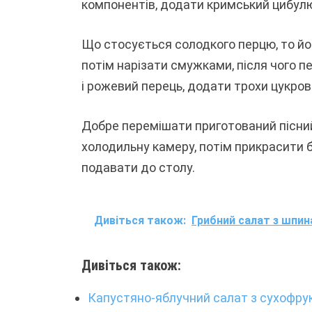
компонентів, додати кримський цибулю
Що стосується солодкого перцю, то йог
потім нарізати смужками, після чого п
і рожевий перець, додати трохи цукров
Добре перемішати приготований пісний 
холодильну камеру, потім прикрасити 
подавати до столу.
Дивіться також:
Грибний салат з шпин
Дивіться також:
Капустяно-яблучний салат з сухофрук