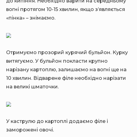
до кипіння. Необхідно варити на середньому
вогні протягом 10-15 хвилин, якщо з’являється
«пінка» – знімаємо.
Отримуємо прозорий курячий бульйон. Курку
витягуємо. У бульйон покласти крупно
нарізану картоплю, залишаємо на вогні ще на
10 хвилин. Відварене філе необхідно нарізати
на великі шматочки.
У каструлю до картоплі додаємо філе і
заморожені овочі.