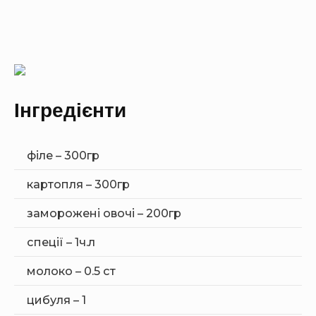
Інгредієнти
філе – 300гр
картопля – 300гр
заморожені овочі – 200гр
спеції – 1ч.л
молоко – 0.5 ст
цибуля – 1