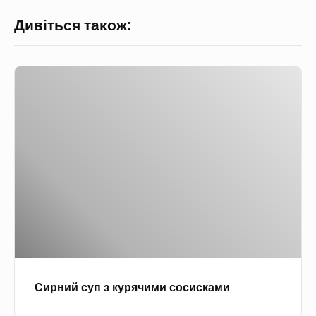
Дивіться також:
С
и
р
н
и
й
с
у
п
з
к
Сирний суп з курячими сосисками
у
р