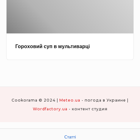
р
в
о
и
в
й
а
с
т
у
ц
Гороховий суп в мультиварці
п
і
в
)
м
у
л
ь
Cookorama © 2024 |
Meteo.ua
- погода в Украине |
т
Wordfactory.ua
- контент студия
и
в
а
р
Статті