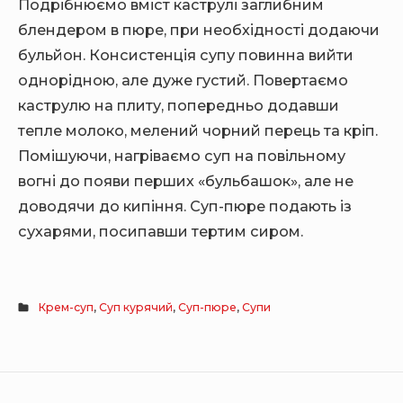
Подрібнюємо вміст каструлі заглибним
блендером в пюре, при необхідності додаючи
бульйон. Консистенція супу повинна вийти
однорідною, але дуже густий. Повертаємо
каструлю на плиту, попередньо додавши
тепле молоко, мелений чорний перець та кріп.
Помішуючи, нагріваємо суп на повільному
вогні до появи перших «бульбашок», але не
доводячи до кипіння.
Суп-пюре подають із
сухарями, посипавши тертим сиром.
Крем-суп
,
Суп курячий
,
Суп-пюре
,
Супи