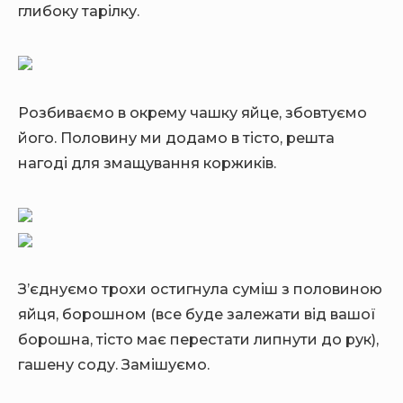
глибоку тарілку.
Розбиваємо в окрему чашку яйце, збовтуємо
його. Половину ми додамо в тісто, решта
нагоді для змащування коржиків.
З’єднуємо трохи остигнула суміш з половиною
яйця, борошном (все буде залежати від вашої
борошна, тісто має перестати липнути до рук),
гашену соду. Замішуємо.