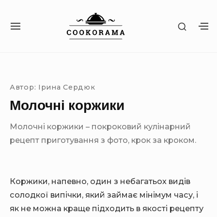
S
k
S
S
S
i
H
I
H
O
p
T
O
W
Site Navigation
SUBMENU TOGGLE
E
W
t
S
N
S
E
o
A
E
C
Автор:
Ірина Сердюк
c
V
C
O
I
O
Молочні коржики
o
N
G
N
D
n
A
D
A
Молочні коржики – покроковий кулінарний
T
A
t
R
I
R
рецепт приготування з фото, крок за кроком.
Y
e
O
Y
S
n
N
S
I
I
t
D
D
E
Коржики, напевно, один з небагатьох видів
E
B
солодкої випічки, який займає мінімум часу, і
B
A
A
як не можна краще підходить в якості рецепту
R
R