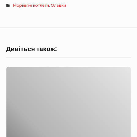
Морквяні котлети
,
Оладки
Дивіться також:
Ш
о
к
о
л
а
д
н