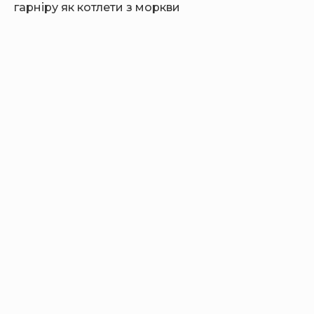
гарніру як котлети з моркви