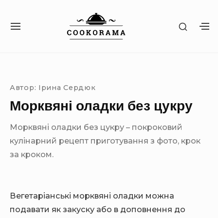
S
k
S
S
S
i
H
I
H
O
p
T
O
W
Site Navigation
SUBMENU TOGGLE
E
W
t
S
N
S
E
o
A
E
C
Автор:
Ірина Сердюк
c
V
C
O
I
O
Морквяні оладки без цукру
o
N
G
N
D
n
A
D
A
Морквяні оладки без цукру – покроковий
T
A
t
R
I
R
кулінарний рецепт приготування з фото, крок
Y
e
O
Y
S
за кроком.
n
N
S
I
I
t
D
D
E
E
B
Вегетаріанські морквяні оладки можна
B
A
A
подавати як закуску або в доповнення до
R
R