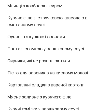
Млинці з ковбасою і сиром
Куряче філе зі стручковою квасолею в
сметанному соусі
Фунчоза з куркою і овочами
Паста з сьомгою у вершковому соусі
Сирники, які не розвалюються
Тісто для вареників на кислому молоці
Картопляні оладки з вареної картоплі
Мясне заливне з курячого філе
Курячі гомілки у вершковому соусі