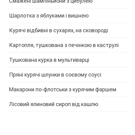
Смажені шампіньйони з цибулею
Шарлотка з яблуками і вишнею
Курячі відбивні в сухарях, на сковороді
Картопля, тушкована з печінкою в каструлі
Тушкована курка в мультиварці
Пряні курячі шлунки в соєвому соусі
Макарони по-флотськи з курячим фаршем
Лісовий ялиновий сироп від кашлю