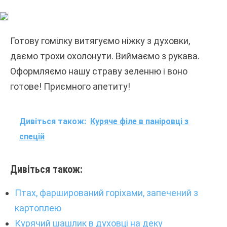
Готову гомілку витягуємо ніжку з духовки,
даємо трохи охолонути. Виймаємо з рукава.
Оформляємо нашу страву зеленню і воно
готове! Приємного апетиту!
Дивіться також:
Куряче філе в паніровці з
спецій
Дивіться також:
Птах, фарширований горіхами, запечений з
картоплею
Курячий шашлик в духовці на деку