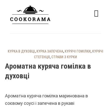
Skip
to
content
смачні рецепти
COOKORAMA
КУРКА В ДУХОВЦІ
,
КУРКА ЗАПЕЧЕНА
,
КУРЯЧІ ГОМІЛКИ
,
КУРЯЧІ
СТЕГЕНЦЯ
,
СТРАВИ З КУРКИ
Ароматна куряча гомілка в
духовці
Ароматна куряча гомілка маринована в
соєвому соусі і запечена в рукаві