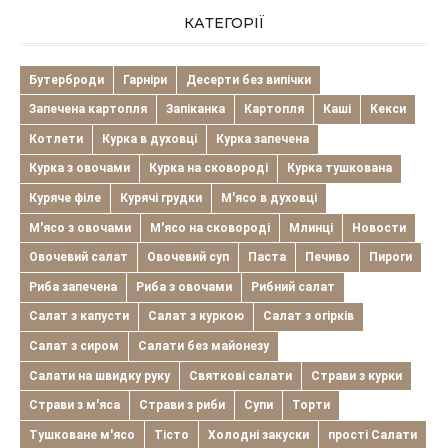
КАТЕГОРІЇ
Бутерброди
Гарніри
Десерти без випічки
Запечена картопля
Запіканка
Картопля
Каші
Кекси
Котлети
Курка в духовці
Курка запечена
Курка з овочами
Курка на сковороді
Курка тушкована
Куряче філе
Курячі грудки
М'ясо в духовці
М'ясо з овочами
М'ясо на сковороді
Млинці
Новости
Овочевий салат
Овочевий суп
Паста
Печиво
Пироги
Риба запечена
Риба з овочами
Рибний салат
Салат з капусти
Салат з куркою
Салат з огірків
Салат з сиром
Салати без майонезу
Салати на швидку руку
Святкові салати
Страви з курки
Страви з м'яса
Страви з риби
Супи
Торти
Тушковане м'ясо
Тісто
Холодні закуски
прості Салати