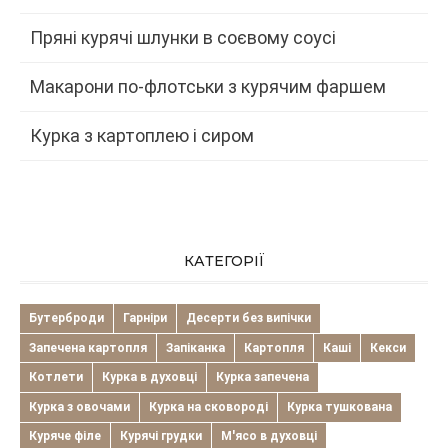
Пряні курячі шлунки в соєвому соусі
Макарони по-флотськи з курячим фаршем
Курка з картоплею і сиром
КАТЕГОРІЇ
Бутерброди
Гарніри
Десерти без випічки
Запечена картопля
Запіканка
Картопля
Каші
Кекси
Котлети
Курка в духовці
Курка запечена
Курка з овочами
Курка на сковороді
Курка тушкована
Куряче філе
Курячі грудки
М'ясо в духовці