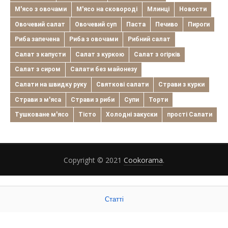
М'ясо з овочами
М'ясо на сковороді
Млинці
Новости
Овочевий салат
Овочевий суп
Паста
Печиво
Пироги
Риба запечена
Риба з овочами
Рибний салат
Салат з капусти
Салат з куркою
Салат з огірків
Салат з сиром
Салати без майонезу
Салати на швидку руку
Святкові салати
Страви з курки
Страви з м'яса
Страви з риби
Супи
Торти
Тушковане м'ясо
Тісто
Холодні закуски
прості Салати
Copyright © 2021
Cookorama
.
Статті