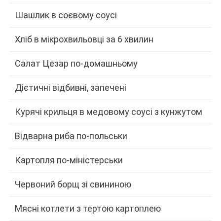
Шашлик в соєвому соусі
Хліб в мікрохвильовці за 6 хвилин
Салат Цезар по-домашньому
Дієтичні відбивні, запечені
Курячі крильця в медовому соусі з кунжутом
Відварна риба по-польськи
Картопля по-міністерськи
Червоний борщ зі свининою
Мясні котлети з тертою картоплею