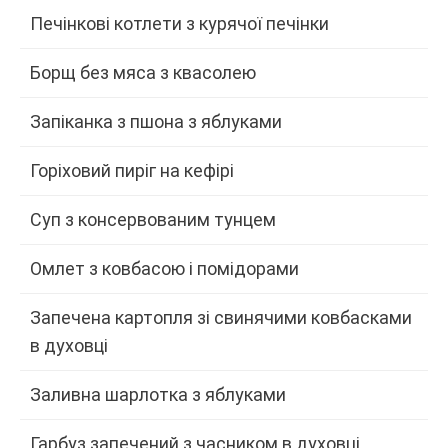
Печінкові котлети з курячої печінки
Борщ без мяса з квасолею
Запіканка з пшона з яблуками
Горіховий пиріг на кефірі
Суп з консервованим тунцем
Омлет з ковбасою і помідорами
Запечена картопля зі свинячими ковбасками
в духовці
Заливна шарлотка з яблуками
Гарбуз запечений з часником в духовці