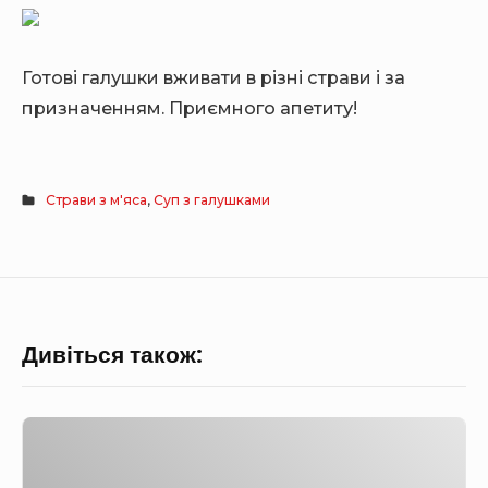
Готові галушки вживати в різні страви і за
призначенням. Приємного апетиту!
Страви з м'яса
,
Суп з галушками
Дивіться також:
С
в