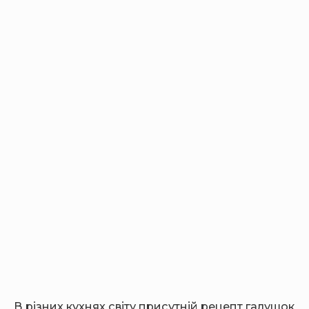
В різних кухнях світу присутній рецепт галушок