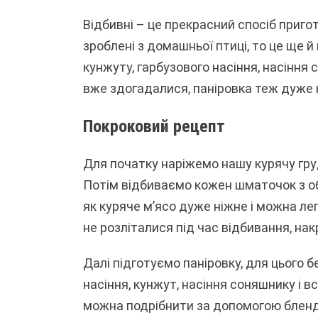
Відбивні – це прекрасний спосіб приго
зроблені з домашньої птиці, то це ще й
кунжуту, гарбузового насіння, насіння
вже здогадалися, паніровка теж дуже 
Покроковий рецепт
Для початку наріжемо нашу курячу груд
Потім відбиваємо кожен шматочок з обо
як куряче м’ясо дуже ніжне і можна л
не розліталися під час відбивання, на
Далі підготуємо паніровку, для цього 
насіння, кунжут, насіння соняшнику і в
можна подрібнити за допомогою бленде