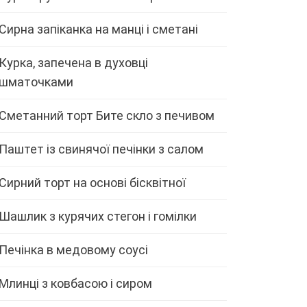
Сирна запіканка на манці і сметані
Курка, запечена в духовці
шматочками
Сметанний торт Бите скло з печивом
Паштет із свинячої печінки з салом
Сирний торт на основі бісквітної
Шашлик з курячих стегон і гомілки
Печінка в медовому соусі
Млинці з ковбасою і сиром