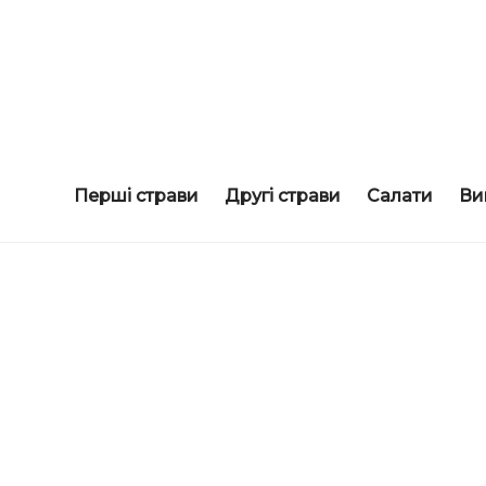
смачні рецепти
COOKORAMA
Перші страви
Другі страви
Салати
Ви