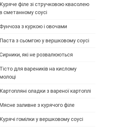
Куряче філе зі стручковою квасолею
в сметанному соусі
Фунчоза з куркою і овочами
Паста з сьомгою у вершковому соусі
Сирники, які не розвалюються
Тісто для вареників на кислому
молоці
Картопляні оладки з вареної картоплі
Мясне заливне з курячого філе
Курячі гомілки у вершковому соусі