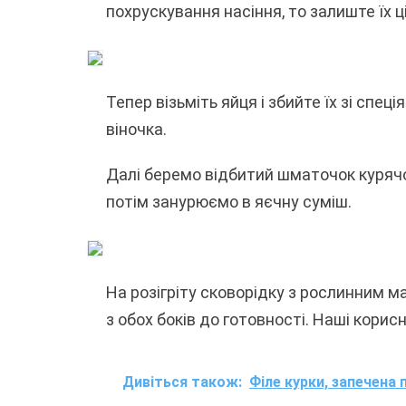
похрускування насіння, то залиште їх ц
Тепер візьміть яйця і збийте їх зі спе
віночка.
Далі беремо відбитий шматочок курячо
потім занурюємо в яєчну суміш.
На розігріту сковорідку з рослинним 
з обох боків до готовності. Наші корисн
Дивіться також:
Філе курки, запечена 