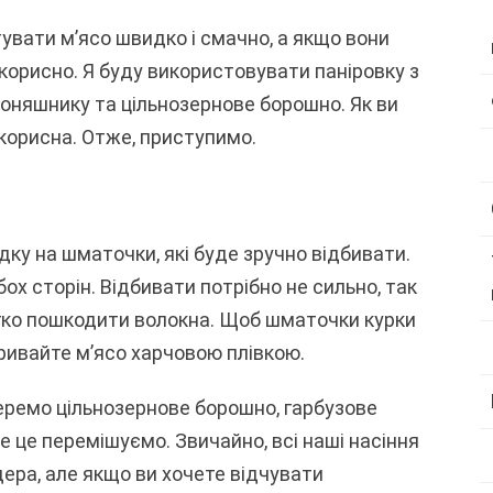
тувати м’ясо швидко і смачно, а якщо вони
 корисно. Я буду використовувати паніровку з
 соняшнику та цільнозернове борошно. Як ви
корисна. Отже, приступимо.
ку на шматочки, які буде зручно відбивати.
х сторін. Відбивати потрібно не сильно, так
егко пошкодити волокна. Щоб шматочки курки
кривайте м’ясо харчовою плівкою.
беремо цільнозернове борошно, гарбузове
се це перемішуємо. Звичайно, всі наші насіння
ра, але якщо ви хочете відчувати