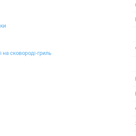
дки
і на сковороді-гриль