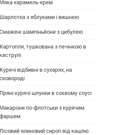
Мяка карамель-крем
Шарлотка з яблуками і вишнею
Смажені шампіньйони з цибулею
Картопля, тушкована з печінкою в
каструлі
Курячі відбивні в сухарях, на
сковороді
Пряні курячі шлунки в соєвому соусі
Макарони по-флотськи з курячим
фаршем
Лісовий ялиновий сироп від кашлю