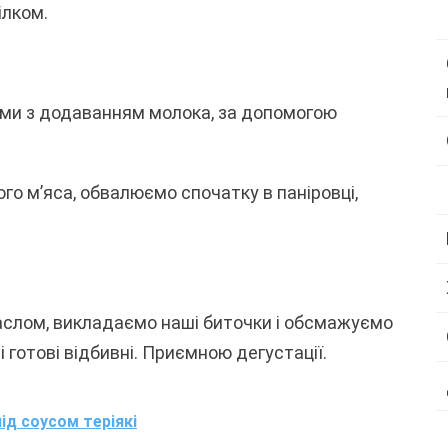
ілком.
ціями з додаванням молока, за допомогою
го м’яса, обвалюємо спочатку в паніровці,
маслом, викладаємо наші биточки і обсмажуємо
і готові відбивні. Приємною дегустації.
під соусом теріякі