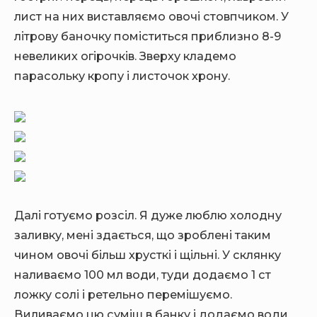
лист на них виставляємо овочі стовпчиком. У
літрову баночку поміститься приблизно 8-9
невеликих огірочків. Зверху кладемо
парасольку кропу і листочок хрону.
Далі готуємо розсіл. Я дуже люблю холодну
заливку, мені здається, що зроблені таким
чином овочі більш хрусткі і щільні. У склянку
наливаємо 100 мл води, туди додаємо 1 ст
ложку солі і ретельно перемішуємо.
Виливаємо цю суміш в банку і додаємо води