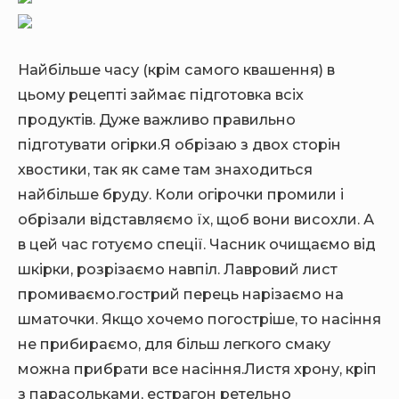
Найбільше часу (крім самого квашення) в
цьому рецепті займає підготовка всіх
продуктів. Дуже важливо правильно
підготувати огірки.Я обрізаю з двох сторін
хвостики, так як саме там знаходиться
найбільше бруду. Коли огірочки промили і
обрізали відставляємо їх, щоб вони висохли. А
в цей час готуємо спеції. Часник очищаємо від
шкірки, розрізаємо навпіл. Лавровий лист
промиваємо.гострий перець нарізаємо на
шматочки. Якщо хочемо погостріше, то насіння
не прибираємо, для більш легкого смаку
можна прибрати все насіння.Листя хрону, кріп
з парасольками, естрагон ретельно