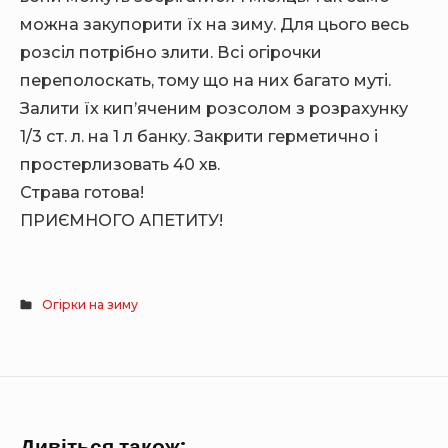
можна закупорити їх на зиму. Для цього весь
розсіл потрібно злити. Всі огірочки
переполоскать, тому що на них багато муті.
Залити їх кип’яченим розсолом з розрахунку
1/3 ст. л. на 1 л банку. Закрити герметично і
простерлизовать 40 хв.
Страва готова!
ПРИЄМНОГО АПЕТИТУ!
Огірки на зиму
Дивіться також: