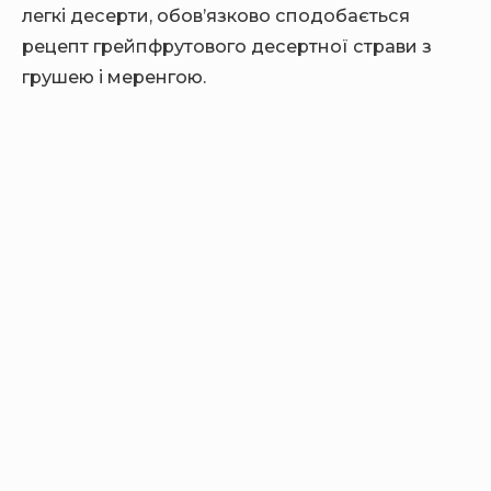
легкі десерти, обов’язково сподобається
рецепт грейпфрутового десертної страви з
грушею і меренгою.