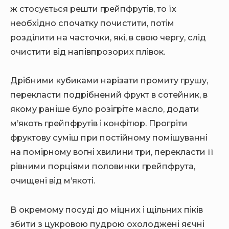
ж стосується решти грейпфрутів, то їх
необхідно спочатку почистити, потім
розділити на часточки, які, в свою чергу, слід
очистити від напівпрозорих плівок.
Дрібними кубиками нарізати промиту грушу,
перекласти подрібнений фрукт в сотейник, в
якому раніше було розігріте масло, додати
м’якоть грейпфрутів і конфітюр. Прогріти
фруктову суміш при постійному помішуванні
на помірному вогні хвилини три, перекласти її
рівними порціями половинки грейпфрута,
очищені від м’якоті.
В окремому посуді до міцних і щільних піків
збити з цукровою пудрою охолоджені яєчні