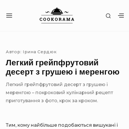
S
k
S
S
S
i
H
I
H
O
p
T
O
W
Site Navigation
SUBMENU TOGGLE
E
W
t
S
N
S
E
o
A
E
C
Автор:
Ірина Сердюк
c
V
C
O
I
O
Легкий грейпфрутовий
o
N
G
N
D
n
десерт з грушею і меренгою
A
D
A
T
A
t
R
I
R
Легкий грейпфрутовий десерт з грушею і
Y
e
O
Y
S
меренгою – покроковий кулінарний рецепт
n
N
S
I
I
приготування з фото, крок за кроком.
t
D
D
E
E
B
B
A
A
R
Тим, кому найбільше подобаються вишукані і
R