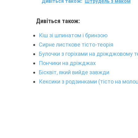
Дивіться також:
Штрудель з маком
Дивіться також:
Кіш зі шпинатом і бринзою
Сирне листкове тісто-теорія
Булочки з горіхами на дріжджовому т
Пончики на дріжджах
Бісквіт, який вийде завжди
Кексики з родзинками (тісто на молоц