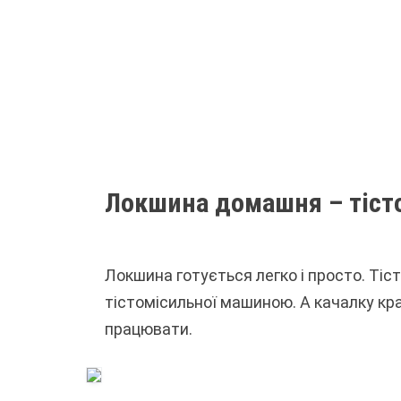
Локшина домашня – тіст
Локшина готується легко і просто. Ті
тістомісильної машиною. А качалку кр
працювати.