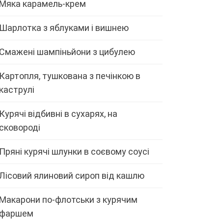
Мяка карамель-крем
Шарлотка з яблуками і вишнею
Смажені шампіньйони з цибулею
Картопля, тушкована з печінкою в
каструлі
Курячі відбивні в сухарях, на
сковороді
Пряні курячі шлунки в соєвому соусі
Лісовий ялиновий сироп від кашлю
Макарони по-флотськи з курячим
фаршем