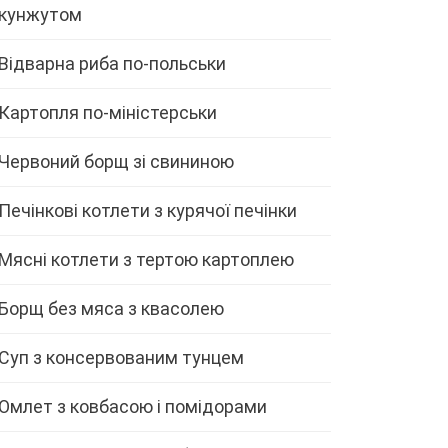
кунжутом
Відварна риба по-польськи
Картопля по-міністерськи
Червоний борщ зі свининою
Печінкові котлети з курячої печінки
Мясні котлети з тертою картоплею
Борщ без мяса з квасолею
Суп з консервованим тунцем
Омлет з ковбасою і помідорами