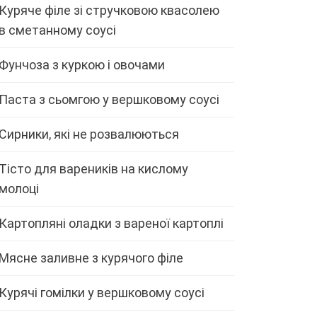
Куряче філе зі стручковою квасолею
в сметанному соусі
Фунчоза з куркою і овочами
Паста з сьомгою у вершковому соусі
Сирники, які не розвалюються
Тісто для вареників на кислому
молоці
Картопляні оладки з вареної картоплі
Мясне заливне з курячого філе
Курячі гомілки у вершковому соусі