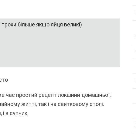
 трохи більше якщо яйця великі)
сто
 же час простий рецепт локшини домашньої,
йному житті, так і на святковому столі.
 і в супчик.