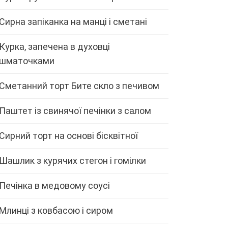
Сирна запіканка на манці і сметані
Курка, запечена в духовці
шматочками
Сметанний торт Бите скло з печивом
Паштет із свинячої печінки з салом
Сирний торт на основі бісквітної
Шашлик з курячих стегон і гомілки
Печінка в медовому соусі
Млинці з ковбасою і сиром