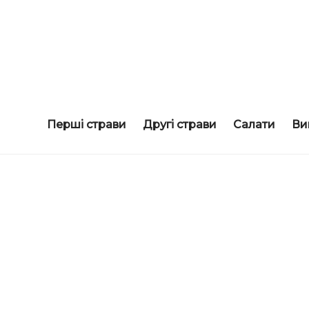
смачні рецепти
COOKORAMA
Перші страви
Другі страви
Салати
Ви