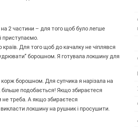
 на 2 частини – для того щоб було легше
і приступаємо.
країв. Для того щоб до качалку не чіплявся
пудрювати” борошном. Я готувала локшину для
корж борошном. Для супчика я нарізала на
як більше подобається! Якщо збираєтеся
и не треба. А якщо збираєтеся
 викласти локшину на рушник і просушити.