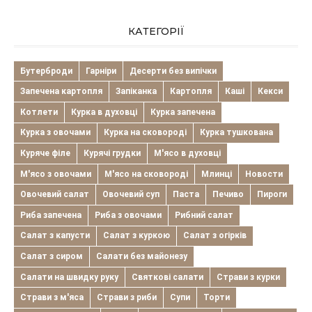
КАТЕГОРІЇ
Бутерброди
Гарніри
Десерти без випічки
Запечена картопля
Запіканка
Картопля
Каші
Кекси
Котлети
Курка в духовці
Курка запечена
Курка з овочами
Курка на сковороді
Курка тушкована
Куряче філе
Курячі грудки
М'ясо в духовці
М'ясо з овочами
М'ясо на сковороді
Млинці
Новости
Овочевий салат
Овочевий суп
Паста
Печиво
Пироги
Риба запечена
Риба з овочами
Рибний салат
Салат з капусти
Салат з куркою
Салат з огірків
Салат з сиром
Салати без майонезу
Салати на швидку руку
Святкові салати
Страви з курки
Страви з м'яса
Страви з риби
Супи
Торти