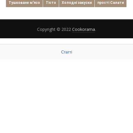
Тушковане м'ясо
Тісто
Холодні закуски
прості Салати
Copyright © 2022
Cookorama
.
Статті