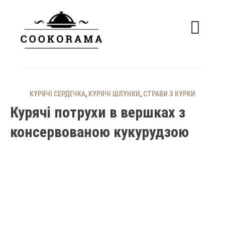
Skip
to
content
смачні рецепти
COOKORAMA
КУРЯЧІ СЕРДЕЧКА
,
КУРЯЧІ ШЛУНКИ
,
СТРАВИ З КУРКИ
Курячі потрухи в вершках з
консервованою кукурудзою