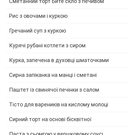
Сметанний торт Бите скло з печивом
Рис з овочами і куркою
Гречаний суп з куркою
Курячі рубані котлети з сиром
Курка, запечена в духовці шматочками
Сирна запіканка на манці і сметані
Паштет із свинячої печінки з салом
Тісто для вареників на кислому молоці
Сирний торт на основі бісквітної
Паста з сьомгою у вершковому соусі