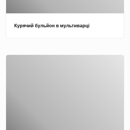
у
м
л
у
ь
б
Курячий бульйон в мультиварці
й
у
о
л
н
ь
в
й
К
м
о
у
у
н
р
л
і
я
ь
ч
т
и
и
й
в
б
а
у
р