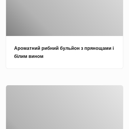
т
н
и
й
р
и
Ароматний рибний бульйон з прянощами і
б
білим вином
н
и
й
б
П
у
а
л
в
ь
у
й
т
о