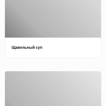
л
н
ь
д
н
и
ы
ч
й
к
с
и
у
Щавельный суп
п
А
р
о
м
а