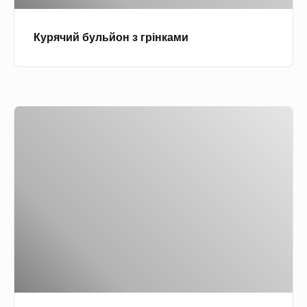
л
ц
ь
і
Курячий бульйон з грінками
й
о
н
з
К
г
у
р
р
і
и
н
н
к
о
а
-
м
г
и
р
и