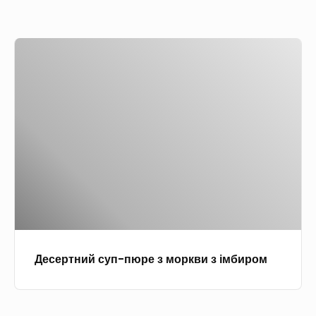
н
а
Д
о
е
в
с
о
е
ч
р
е
т
в
н
о
и
м
й
у
с
б
у
у
Десертний суп-пюре з моркви з імбиром
п
л
-
ь
п
й