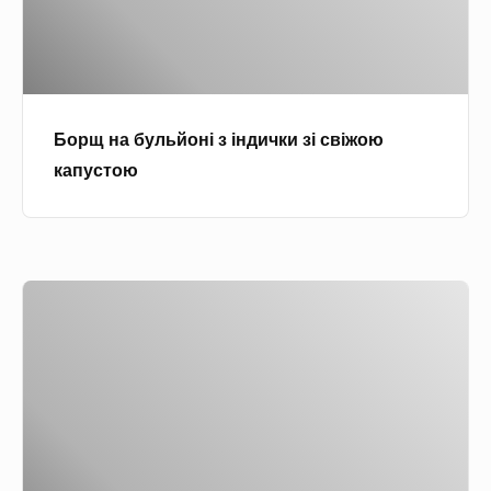
м
у
в
л
и
ь
н
й
о
Борщ на бульйоні з індички зі свіжою
о
м
капустою
н
і
з
і
Л
н
е
д
г
и
к
ч
и
к
й
и
я
з