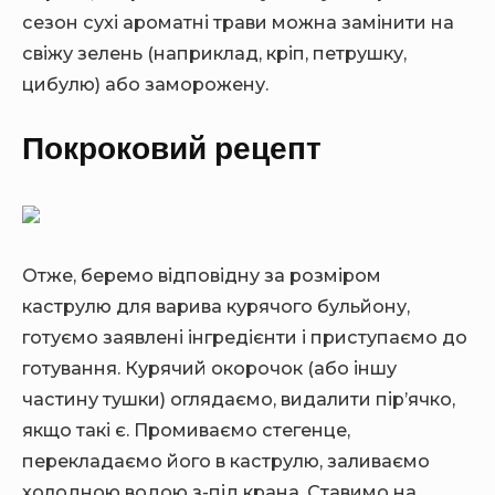
сезон сухі ароматні трави можна замінити на
свіжу зелень (наприклад, кріп, петрушку,
цибулю) або заморожену.
Покроковий рецепт
Отже, беремо відповідну за розміром
каструлю для варива курячого бульйону,
готуємо заявлені інгредієнти і приступаємо до
готування. Курячий окорочок (або іншу
частину тушки) оглядаємо, видалити пір’ячко,
якщо такі є. Промиваємо стегенце,
перекладаємо його в каструлю, заливаємо
холодною водою з-під крана. Ставимо на