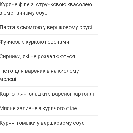
Куряче філе зі стручковою квасолею
в сметанному соусі
Паста з сьомгою у вершковому соусі
Фунчоза з куркою і овочами
Сирники, які не розвалюються
Тісто для вареників на кислому
молоці
Картопляні оладки з вареної картоплі
Мясне заливне з курячого філе
Курячі гомілки у вершковому соусі