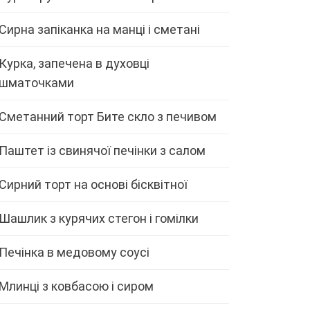
Сирна запіканка на манці і сметані
Курка, запечена в духовці
шматочками
Сметанний торт Бите скло з печивом
Паштет із свинячої печінки з салом
Сирний торт на основі бісквітної
Шашлик з курячих стегон і гомілки
Печінка в медовому соусі
Млинці з ковбасою і сиром