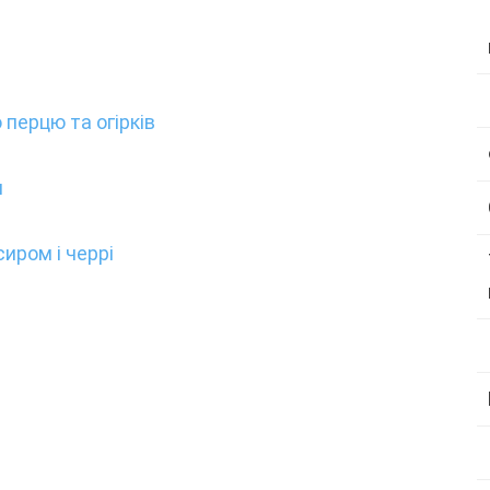
 перцю та огірків
и
сиром і черрі