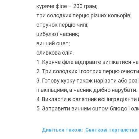
куряче філе – 200 грам;
три солодких перцю різних кольорів;
стручок перцю чилі;
цибулю і часник;
винний оцет;
оливкова олія.
1. Куряче філе відправте випікатися на
2. Три солодких і гострих перцю очист
3. Готову курку також нарізати або ро
півкільцями, а часник дрібно нарубати.
4. Викласти в салатник всі інгредієнти
5. Заправити винним оцтом блюдо і ол
Дивіться також:
Святкові тарталетки 