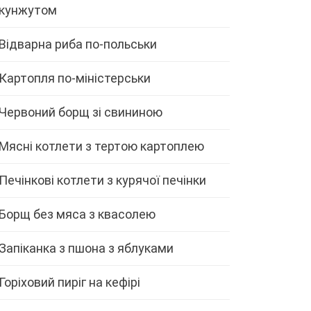
кунжутом
Відварна риба по-польськи
Картопля по-міністерськи
Червоний борщ зі свининою
Мясні котлети з тертою картоплею
Печінкові котлети з курячої печінки
Борщ без мяса з квасолею
Запіканка з пшона з яблуками
Горіховий пиріг на кефірі