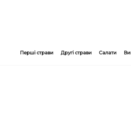
смачні рецепти
COOKORAMA
Перші страви
Другі страви
Салати
Ви