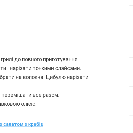
 грилі до повного приготування.
ити і нарізати тонкими слайсами.
зібрати на волокна. Цибулю нарізати
 і перемішати все разом.
ивковою олією.
з салатом з крабів