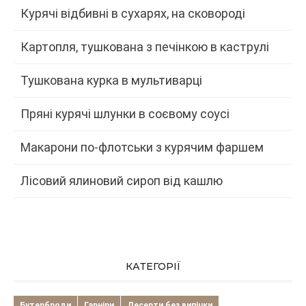
Курячі відбивні в сухарях, на сковороді
Картопля, тушкована з печінкою в каструлі
Тушкована курка в мультиварці
Пряні курячі шлунки в соєвому соусі
Макарони по-флотськи з курячим фаршем
Лісовий ялиновий сироп від кашлю
КАТЕГОРІЇ
Бутерброди
Гарніри
Десерти без випічки