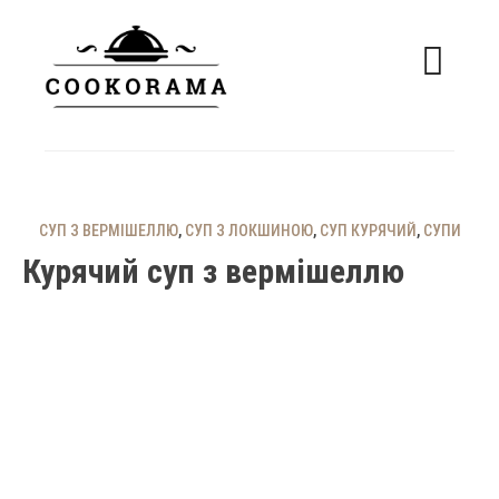
Skip
to
content
смачні рецепти
COOKORAMA
СУП З ВЕРМІШЕЛЛЮ
,
СУП З ЛОКШИНОЮ
,
СУП КУРЯЧИЙ
,
СУПИ
Курячий суп з вермішеллю