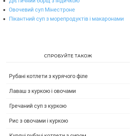
Дієтичний борщ з індичкою
Овочевий суп Мінестроне
Пікантний суп з морепродуктів і макаронами
СПРОБУЙТЕ ТАКОЖ
Рубані котлети з курячого філе
Лаваш з куркою і овочами
Гречаний суп з куркою
Рис з овочами і куркою
Курячі рубані котлети з сиром