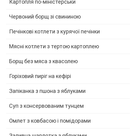
Картопля по-міністерськи
Червоний борщ зі свининою
Печінкові котлети з курячої печінки
Мясні котлети з тертою картоплею
Борщ без мяса з квасолею
Горіховий пиріг на кефірі
Запіканка з пшона з яблуками
Суп з консервованим тунцем
Омлет з ковбасою і помідорами
Заливна шарлотка з яблуками