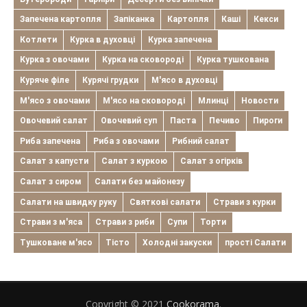
Запечена картопля
Запіканка
Картопля
Каші
Кекси
Котлети
Курка в духовці
Курка запечена
Курка з овочами
Курка на сковороді
Курка тушкована
Куряче філе
Курячі грудки
М'ясо в духовці
М'ясо з овочами
М'ясо на сковороді
Млинці
Новости
Овочевий салат
Овочевий суп
Паста
Печиво
Пироги
Риба запечена
Риба з овочами
Рибний салат
Салат з капусти
Салат з куркою
Салат з огірків
Салат з сиром
Салати без майонезу
Салати на швидку руку
Святкові салати
Страви з курки
Страви з м'яса
Страви з риби
Супи
Торти
Тушковане м'ясо
Тісто
Холодні закуски
прості Салати
Copyright © 2021
Cookorama
.