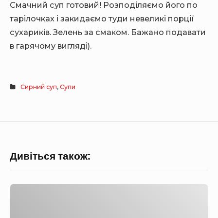
Смачний суп готовий! Розподіляємо його по
тарілочках і закидаємо туди невеликі порції
сухариків. Зелень за смаком. Бажано подавати
в гарячому вигляді).
Сирний суп
,
Супи
Дивіться також:
С
у