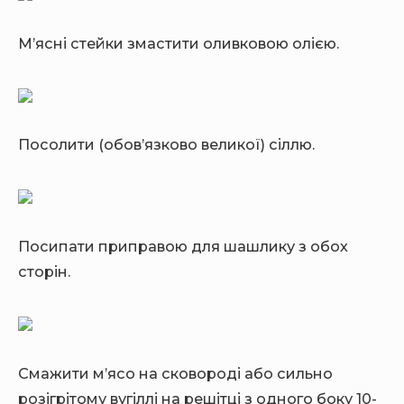
М’ясні стейки змастити оливковою олією.
Посолити (обов’язково великої) сіллю.
Посипати приправою для шашлику з обох
сторін.
Смажити м’ясо на сковороді або сильно
розігрітому вугіллі на решітці з одного боку 10-