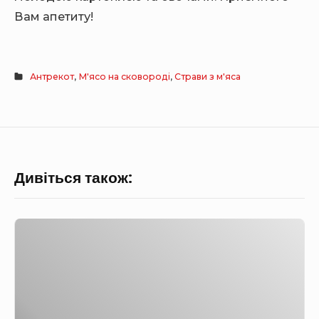
Вам апетиту!
Антрекот
,
М'ясо на сковороді
,
Страви з м'яса
Дивіться також:
С
в
и
н
и