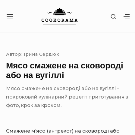
S
k
S
S
S
i
H
I
H
O
p
T
O
W
Site Navigation
SUBMENU TOGGLE
E
W
t
S
N
S
E
o
A
E
C
Автор:
Ірина Сердюк
c
V
C
O
I
O
Мясо смажене на сковороді
o
N
G
N
D
n
або на вугіллі
A
D
A
T
A
t
R
I
R
Мясо смажене на сковороді або на вугіллі –
Y
e
O
Y
S
покроковий кулінарний рецепт приготування з
n
N
S
I
I
фото, крок за кроком.
t
D
D
E
E
B
B
A
A
R
Смажене м’ясо (антрекот) на сковороді або
R