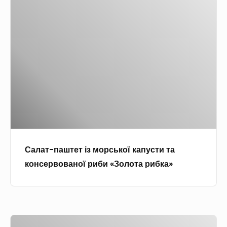
ж
а
у
л
т
а
і
т
-
п
а
ш
т
е
Салат-паштет із морської капусти та
т
консервованої риби «Золота рибка»
і
з
м
о
Р
р