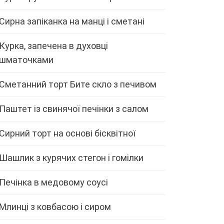
Сирна запіканка на манці і сметані
Курка, запечена в духовці
шматочками
Сметанний торт Бите скло з печивом
Паштет із свинячої печінки з салом
Сирний торт на основі бісквітної
Шашлик з курячих стегон і гомілки
Печінка в медовому соусі
Млинці з ковбасою і сиром