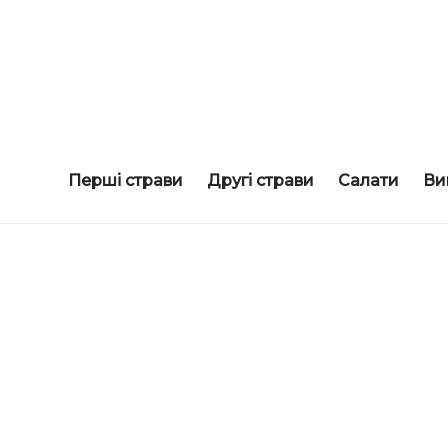
смачні рецепти
COOKORAMA
Перші страви
Другі страви
Салати
Ви