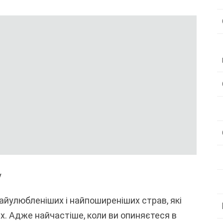
у
айулюбленіших і найпоширеніших страв, які
х. Адже найчастіше, коли ви опиняєтеся в