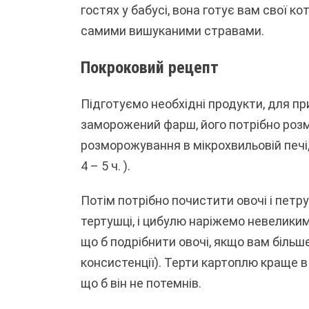
гостях у бабусі, вона готує вам свої ко
самими вишуканими стравами.
Покроковий рецепт
Підготуємо необхідні продукти, для п
заморожений фарш, його потрібно роз
розморожування в мікрохвильовій печі,
4 – 5 ч. ).
Потім потрібно почистити овочі і пет
тертушці, і цибулю наріжемо невелики
що б подрібнити овочі, якщо вам біль
консистенції). Терти картоплю краще 
що б він не потемнів.