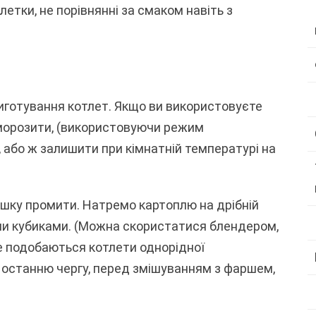
тлетки, не порівнянні за смаком навіть з
риготування котлет. Якщо ви використовуєте
морозити, (використовуючи режим
 або ж залишити при кімнатній температурі на
рушку промити. Натремо картоплю на дрібній
ми кубиками. (Можна скористатися блендером,
ше подобаються котлети однорідної
в останню чергу, перед змішуванням з фаршем,