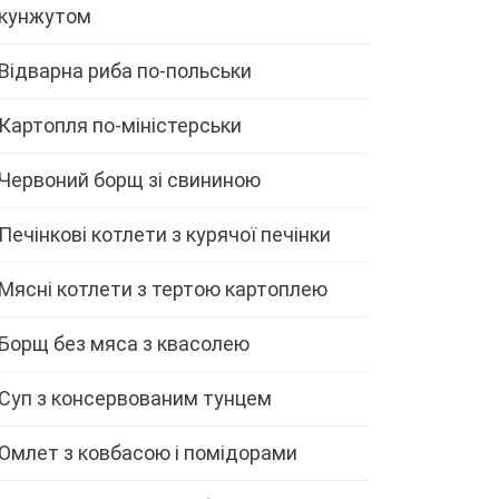
кунжутом
Відварна риба по-польськи
Картопля по-міністерськи
Червоний борщ зі свининою
Печінкові котлети з курячої печінки
Мясні котлети з тертою картоплею
Борщ без мяса з квасолею
Суп з консервованим тунцем
Омлет з ковбасою і помідорами