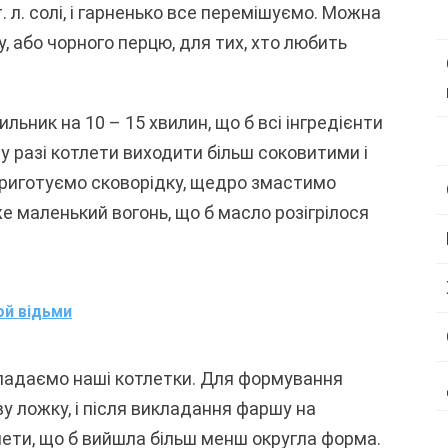
. л. солі, і гарненько все перемішуємо. Можна
, або чорного перцю, для тих, хто любить
ьник на 10 – 15 хвилин, що б всі інгредієнти
у разі котлети виходити більш соковитими і
 приготуємо сковорідку, щедро змастимо
е маленький вогонь, що б масло розігрілося
ой відьми
икладаємо наші котлетки. Для формування
 ложку, і після викладання фаршу на
лети, що б вийшла більш менш округла форма.