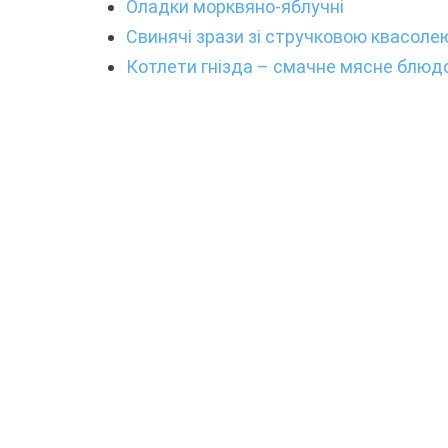
Оладки морквяно-яблучні
Свинячі зрази зі стручковою квасоле
Котлети гнізда – смачне мясне блюд