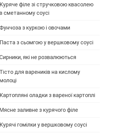
Куряче філе зі стручковою квасолею
в сметанному соусі
Фунчоза з куркою і овочами
Паста з сьомгою у вершковому соусі
Сирники, які не розвалюються
Тісто для вареників на кислому
молоці
Картопляні оладки з вареної картоплі
Мясне заливне з курячого філе
Курячі гомілки у вершковому соусі