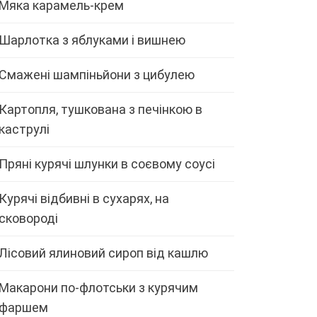
Мяка карамель-крем
Шарлотка з яблуками і вишнею
Смажені шампіньйони з цибулею
Картопля, тушкована з печінкою в
каструлі
Пряні курячі шлунки в соєвому соусі
Курячі відбивні в сухарях, на
сковороді
Лісовий ялиновий сироп від кашлю
Макарони по-флотськи з курячим
фаршем