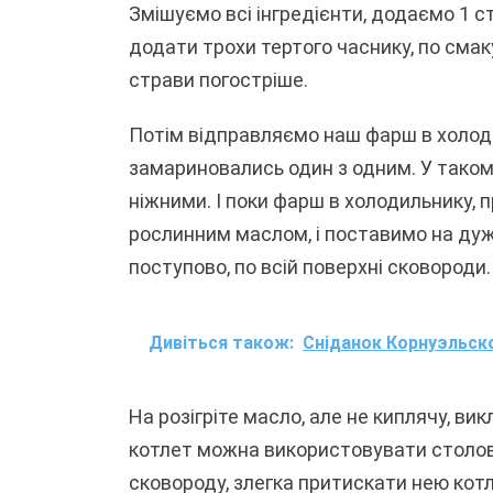
Змішуємо всі інгредієнти, додаємо 1 ст
додати трохи тертого часнику, по смаку
страви погостріше.
Потім відправляємо наш фарш в холодил
замариновались один з одним. У таком
ніжними. І поки фарш в холодильнику,
рослинним маслом, і поставимо на дуж
поступово, по всій поверхні сковороди.
Дивіться також:
Сніданок Корнуэльск
На розігріте масло, але не киплячу, в
котлет можна використовувати столову
сковороду, злегка притискати нею кот