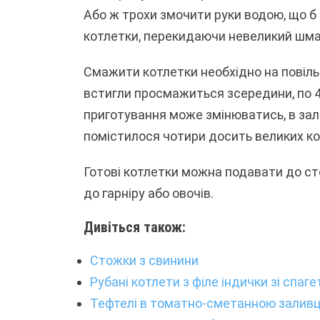
Або ж трохи змочити руки водою, що б
котлетки, перекидаючи невеликий шмат
Смажити котлетки необхідно на повільном
встигли просмажиться зсередини, по 4 
приготування може змінюватись, в зале
помістилося чотири досить великих ко
Готові котлетки можна подавати до ст
до гарніру або овочів.
Дивіться також:
Стожки з свинини
Рубані котлети з філе індички зі спаге
Тефтелі в томатно-сметанною заливц