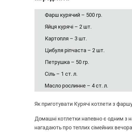
Фарш курячий – 500 гр.
Яйця курячі – 2 шт.
Картопля – 3 шт.
Цибуля ріпчаста – 2 шт.
Петрушка – 50 гр.
Сіль – 1 ст. л.
Масло рослинне – 4 ст. л.
Як приготувати Курячі котлети з фарш
Домашні котлетки напевно є одним з н
нагадають про теплих сімейних вечора