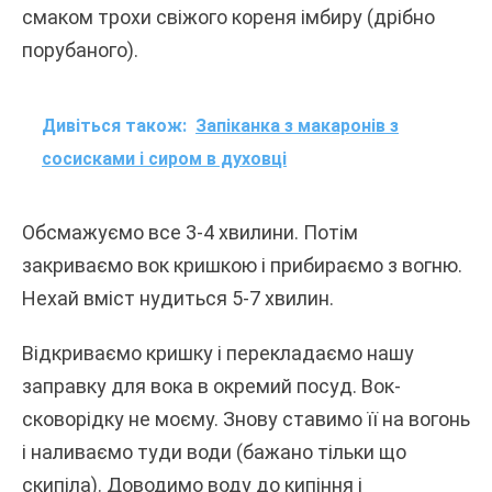
смаком трохи свіжого кореня імбиру (дрібно
порубаного).
Дивіться також:
Запіканка з макаронів з
сосисками і сиром в духовці
Обсмажуємо все 3-4 хвилини. Потім
закриваємо вок кришкою і прибираємо з вогню.
Нехай вміст нудиться 5-7 хвилин.
Відкриваємо кришку і перекладаємо нашу
заправку для вока в окремий посуд. Вок-
сковорідку не моєму. Знову ставимо її на вогонь
і наливаємо туди води (бажано тільки що
скипіла). Доводимо воду до кипіння і