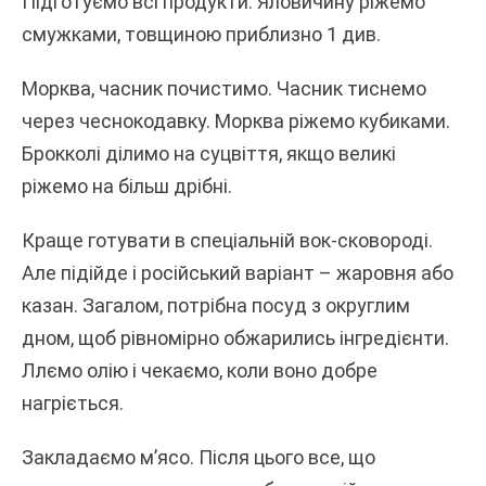
Підготуємо всі продукти. Яловичину ріжемо
смужками, товщиною приблизно 1 див.
Морква, часник почистимо. Часник тиснемо
через чеснокодавку. Морква ріжемо кубиками.
Брокколі ділимо на суцвіття, якщо великі
ріжемо на більш дрібні.
Краще готувати в спеціальній вок-сковороді.
Але підійде і російський варіант – жаровня або
казан. Загалом, потрібна посуд з округлим
дном, щоб рівномірно обжарились інгредієнти.
Ллємо олію і чекаємо, коли воно добре
нагріється.
Закладаємо м’ясо. Після цього все, що