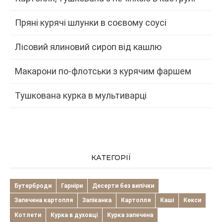
Пряні курячі шлунки в соєвому соусі
Лісовий ялиновий сироп від кашлю
Макарони по-флотськи з курячим фаршем
Тушкована курка в мультиварці
КАТЕГОРІЇ
Бутерброди
Гарніри
Десерти без випічки
Запечена картопля
Запіканка
Картопля
Каші
Кекси
Котлети
Курка в духовці
Курка запечена