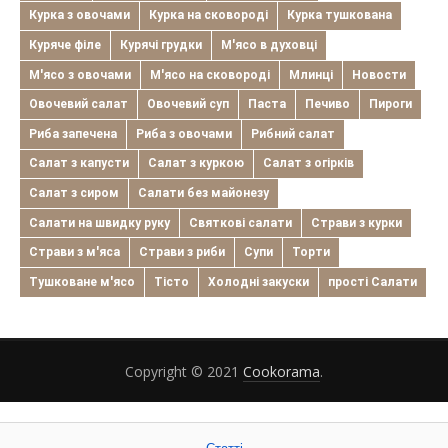
Курка з овочами
Курка на сковороді
Курка тушкована
Куряче філе
Курячі грудки
М'ясо в духовці
М'ясо з овочами
М'ясо на сковороді
Млинці
Новости
Овочевий салат
Овочевий суп
Паста
Печиво
Пироги
Риба запечена
Риба з овочами
Рибний салат
Салат з капусти
Салат з куркою
Салат з огірків
Салат з сиром
Салати без майонезу
Салати на швидку руку
Святкові салати
Страви з курки
Страви з м'яса
Страви з риби
Супи
Торти
Тушковане м'ясо
Тісто
Холодні закуски
прості Салати
Copyright © 2021
Cookorama
.