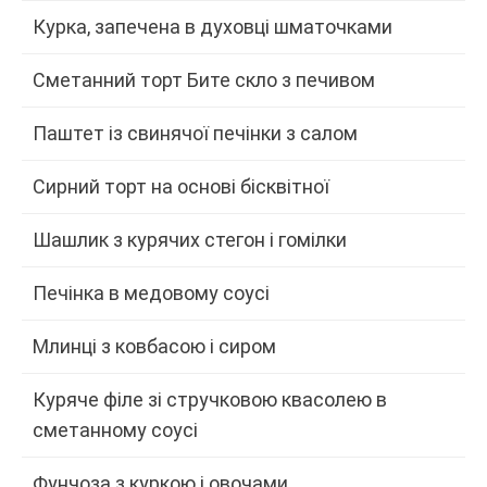
Курка, запечена в духовці шматочками
Сметанний торт Бите скло з печивом
Паштет із свинячої печінки з салом
Сирний торт на основі бісквітної
Шашлик з курячих стегон і гомілки
Печінка в медовому соусі
Млинці з ковбасою і сиром
Куряче філе зі стручковою квасолею в
сметанному соусі
Фунчоза з куркою і овочами