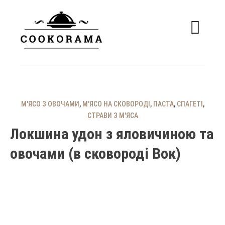
Skip
to
content
смачні рецепти
COOKORAMA
М'ЯСО З ОВОЧАМИ
,
М'ЯСО НА СКОВОРОДІ
,
ПАСТА
,
СПАГЕТІ
,
СТРАВИ З М'ЯСА
Локшина удон з яловичиною та
овочами (в сковороді Вок)