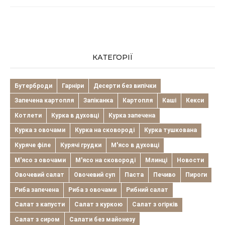
КАТЕГОРІЇ
Бутерброди
Гарніри
Десерти без випічки
Запечена картопля
Запіканка
Картопля
Каші
Кекси
Котлети
Курка в духовці
Курка запечена
Курка з овочами
Курка на сковороді
Курка тушкована
Куряче філе
Курячі грудки
М'ясо в духовці
М'ясо з овочами
М'ясо на сковороді
Млинці
Новости
Овочевий салат
Овочевий суп
Паста
Печиво
Пироги
Риба запечена
Риба з овочами
Рибний салат
Салат з капусти
Салат з куркою
Салат з огірків
Салат з сиром
Салати без майонезу