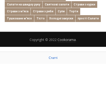
Салати на швидку руку
Святкові салати
Страви з курки
Страви з м'яса
Страви з риби
Супи
Торти
Тушковане м'ясо
Тісто
Холодні закуски
прості Салати
Copyright © 2022
Cookorama
.
Статті