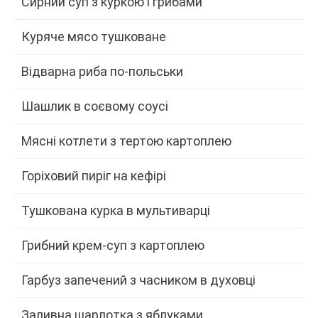
Сирний суп з куркою і грибами
Куряче мясо тушковане
Відварна риба по-польськи
Шашлик в соєвому соусі
Мясні котлети з тертою картоплею
Горіховий пиріг на кефірі
Тушкована курка в мультиварці
Грибний крем-суп з картоплею
Гарбуз запечений з часником в духовці
Заливна шарлотка з яблуками