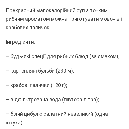
Прекрасний малокалорійний суп з тонким
рибним ароматом можна приготувати з овочів і
крабових паличок.
Інгредієнти:
– будь-які спеції для рибних блюд (за смаком);
– картопляні бульби (230 м);
– крабові палички (120 г);
– відфільтрована вода (півтора літра);
– білий цибулю салатний невеликий (одна
штука);