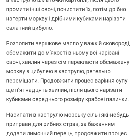
промити інші овочі, почистити їх, потім дрібно
натерти моркву і дрібними кубиками нарізати
салатний цибулю.
Розтопити вершкове масло у важкій сковороді,
обсмажити до м’якості в ньому всі нарізані
овочі, хвилин через сім перекласти обсмажену
моркву з цибулею в каструлю, ретельно
перемішати. Продовжити процес варіння супу
ще п’ятнадцять хвилин, після цього нарізати
кубиками середнього розміру крабові палички.
Насипати в каструлю морську сіль і які-небудь
приправи для рибних страв, за бажанням
додати лимонний перець, продовжити процес