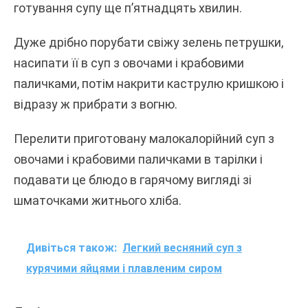
готування супу ще п’ятнадцять хвилин.
Дуже дрібно порубати свіжу зелень петрушки,
насипати її в суп з овочами і крабовими
паличками, потім накрити каструлю кришкою і
відразу ж прибрати з вогню.
Перелити приготовану малокалорійний суп з
овочами і крабовими паличками в тарілки і
подавати це блюдо в гарячому вигляді зі
шматочками житнього хліба.
Дивіться також:
Легкий весняний суп з
курячими яйцями і плавленим сиром