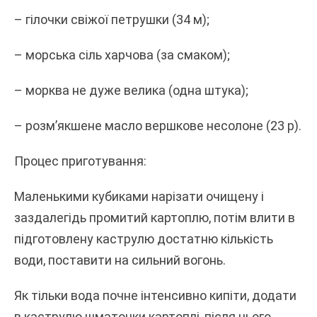
– гілочки свіжої петрушки (34 м);
– морська сіль харчова (за смаком);
– морква не дуже велика (одна штука);
– розм’якшене масло вершкове несолоне (23 р).
Процес приготування:
Маленькими кубиками нарізати очищену і
заздалегідь промитий картоплю, потім влити в
підготовлену каструлю достатню кількість
води, поставити на сильний вогонь.
Як тільки вода почне інтенсивно кипіти, додати
в каструлю шматочки картоплі, після цього