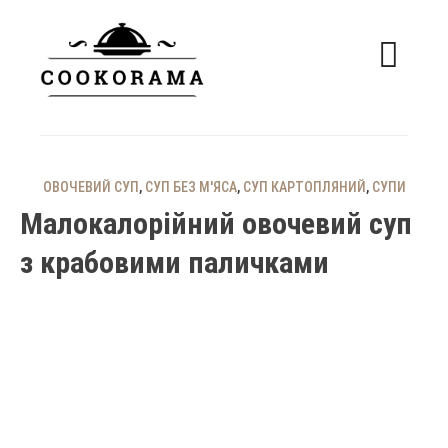
Skip
to
content
смачні рецепти
COOKORAMA
ОВОЧЕВИЙ СУП
,
СУП БЕЗ М'ЯСА
,
СУП КАРТОПЛЯНИЙ
,
СУПИ
Малокалорійний овочевий суп
з крабовими паличками