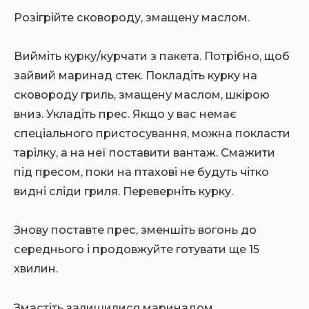
Розігрійте сковороду, змащену маслом.
Вийміть курку/курчати з пакета. Потрібно, щоб
зайвий маринад стек. Покладіть курку на
сковороду гриль, змащену маслом, шкірою
вниз. Укладіть прес. Якщо у вас немає
спеціального пристосування, можна покласти
тарілку, а на неї поставити вантаж. Смажити
під пресом, поки на птахові не будуть чітко
видні сліди гриля. Переверніть курку.
Знову поставте прес, зменшіть вогонь до
середнього і продовжуйте готувати ще 15
хвилин.
Змастіть залишилися маринадом.