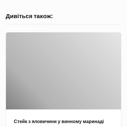
Дивіться також:
С
т
е
й
к
з
я
л
о
в
и
Стейк з яловичини у винному маринаді
ч