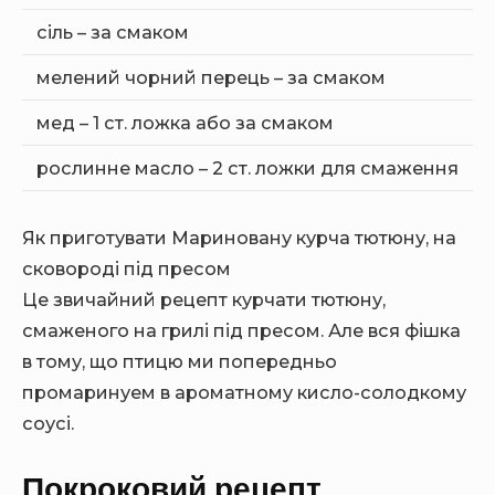
сіль – за смаком
мелений чорний перець – за смаком
мед – 1 ст. ложка або за смаком
рослинне масло – 2 ст. ложки для смаження
Як приготувати Мариновану курча тютюну, на
сковороді під пресом
Це звичайний рецепт курчати тютюну,
смаженого на грилі під пресом. Але вся фішка
в тому, що птицю ми попередньо
промаринуем в ароматному кисло-солодкому
соусі.
Покроковий рецепт