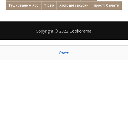
Тушковане м'ясо
Тісто
Холодні закуски
прості Салати
Copyright © 2022
Cookorama
.
Статті