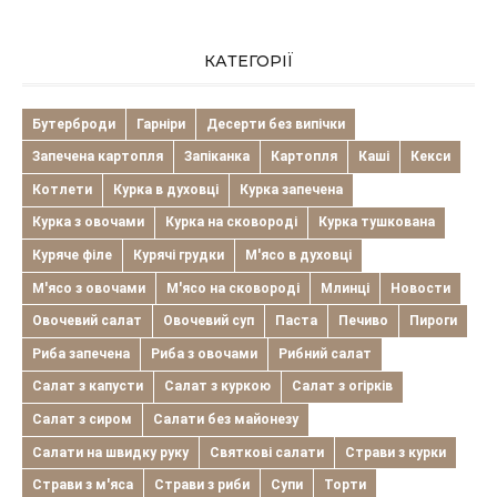
КАТЕГОРІЇ
Бутерброди
Гарніри
Десерти без випічки
Запечена картопля
Запіканка
Картопля
Каші
Кекси
Котлети
Курка в духовці
Курка запечена
Курка з овочами
Курка на сковороді
Курка тушкована
Куряче філе
Курячі грудки
М'ясо в духовці
М'ясо з овочами
М'ясо на сковороді
Млинці
Новости
Овочевий салат
Овочевий суп
Паста
Печиво
Пироги
Риба запечена
Риба з овочами
Рибний салат
Салат з капусти
Салат з куркою
Салат з огірків
Салат з сиром
Салати без майонезу
Салати на швидку руку
Святкові салати
Страви з курки
Страви з м'яса
Страви з риби
Супи
Торти