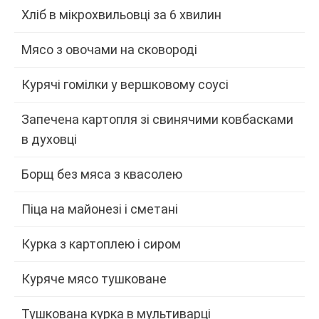
Хліб в мікрохвильовці за 6 хвилин
Мясо з овочами на сковороді
Курячі гомілки у вершковому соусі
Запечена картопля зі свинячими ковбасками
в духовці
Борщ без мяса з квасолею
Піца на майонезі і сметані
Курка з картоплею і сиром
Куряче мясо тушковане
Тушкована курка в мультиварці