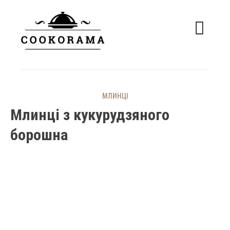
Skip
to
content
смачні рецепти
COOKORAMA
МЛИНЦІ
Млинці з кукурудзяного
борошна