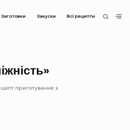
S
Заготовки
Закуски
Всі рецепти
S
H
H
O
O
W
W
S
S
E
E
C
C
O
O
N
іжність»
N
D
D
A
A
R
R
Y
ецепт приготування з
Y
S
S
I
I
D
D
E
E
B
B
A
A
R
R