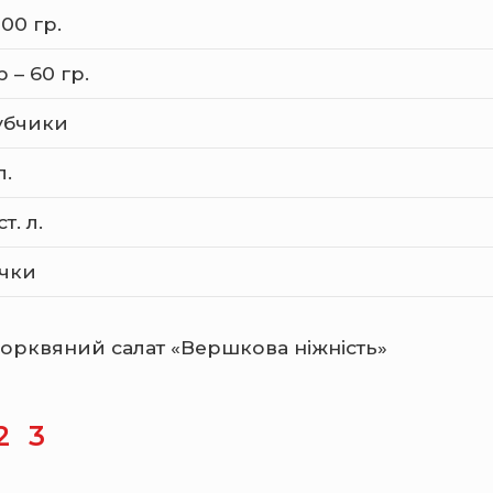
00 гр.
 – 60 гр.
зубчики
л.
т. л.
очки
орквяний салат «Вершкова ніжність»
2
3