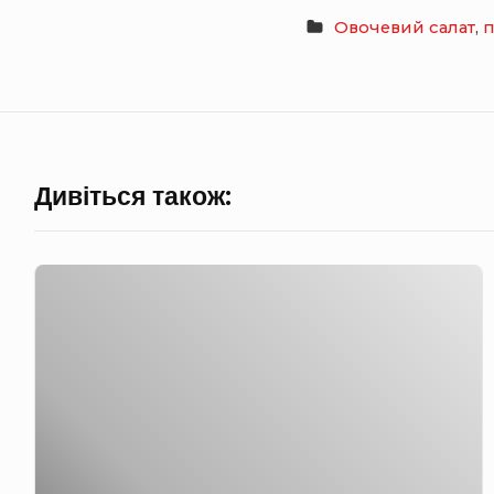
Овочевий салат
,
п
Дивіться також:
А
з
е
р
б
а
й