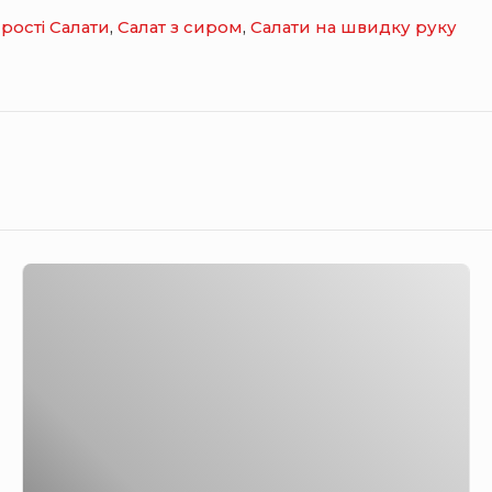
рості Салати
,
Салат з сиром
,
Салати на швидку руку
С
а
л
а
т
К
а