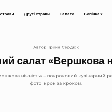
 страви
Другі страви
Салати
Випічка
Автор:
Ірина Сердюк
ий салат «Вершкова н
ршкова ніжність» – покроковий кулінарний р
фото, крок за кроком.