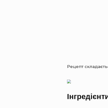
o
n
Рецепт складаєть
Інгредієнт