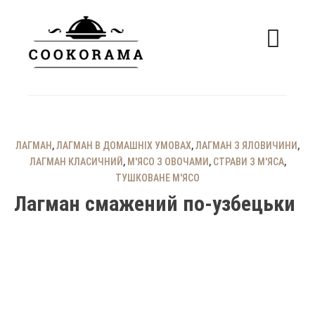
Skip
to
content
смачні рецепти
COOKORAMA
ЛАГМАН
,
ЛАГМАН В ДОМАШНІХ УМОВАХ
,
ЛАГМАН З ЯЛОВИЧИНИ
,
ЛАГМАН КЛАСИЧНИЙ
,
М'ЯСО З ОВОЧАМИ
,
СТРАВИ З М'ЯСА
,
ТУШКОВАНЕ М'ЯСО
Лагман смажений по-узбецьки