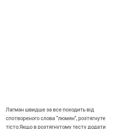
Лагман швидше за все походить від
спотвореного слова “люмян”, розтягнуте
тісто.Якщо в розтягнутому тесту додати