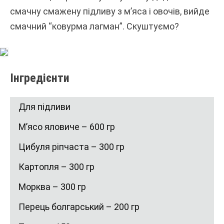
смачну смажену підливу з м’яса і овочів, вийде
смачний “ковурма лагман”. Скуштуємо?
Інгредієнти
Для підливи
М’ясо яловиче – 600 гр
Цибуля ріпчаста – 300 гр
Картопля – 300 гр
Морква – 300 гр
Перець болгарський – 200 гр