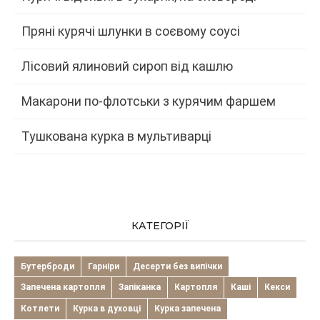
Пряні курячі шлунки в соєвому соусі
Лісовий ялиновий сироп від кашлю
Макарони по-флотськи з курячим фаршем
Тушкована курка в мультиварці
КАТЕГОРІЇ
Бутерброди
Гарніри
Десерти без випічки
Запечена картопля
Запіканка
Картопля
Каші
Кекси
Котлети
Курка в духовці
Курка запечена