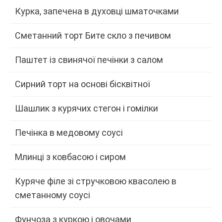
Курка, запечена в духовці шматочками
Сметанний торт Бите скло з печивом
Паштет із свинячої печінки з салом
Сирний торт на основі бісквітної
Шашлик з курячих стегон і гомілки
Печінка в медовому соусі
Млинці з ковбасою і сиром
Куряче філе зі стручковою квасолею в
сметанному соусі
Фунчоза з куркою і овочами