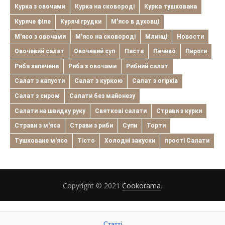
Курка з овочами
Курка на сковороді
Курка тушкована
Куряче філе
Курячі грудки
М'ясо в духовці
М'ясо з овочами
М'ясо на сковороді
Млинці
Новости
Овочевий салат
Овочевий суп
Паста
Печиво
Пироги
Риба запечена
Риба з овочами
Рибний салат
Салат з капусти
Салат з куркою
Салат з огірків
Салат з сиром
Салати без майонезу
Салати на швидку руку
Святкові салати
Страви з курки
Страви з м'яса
Страви з риби
Супи
Торти
Тушковане м'ясо
Тісто
Холодні закуски
прості Салати
Copyright © 2021
Cookorama
.
Статті