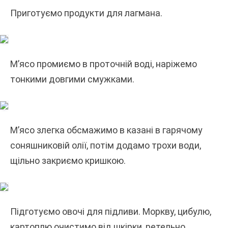
Приготуємо продукти для лагмана.
М’ясо промиємо в проточній воді, наріжемо
тонкими довгими смужками.
М’ясо злегка обсмажимо в казані в гарячому
соняшниковій олії, потім додамо трохи води,
щільно закриємо кришкою.
Підготуємо овочі для підливи. Моркву, цибулю,
картоплю очистимо від шкірки, ретельно