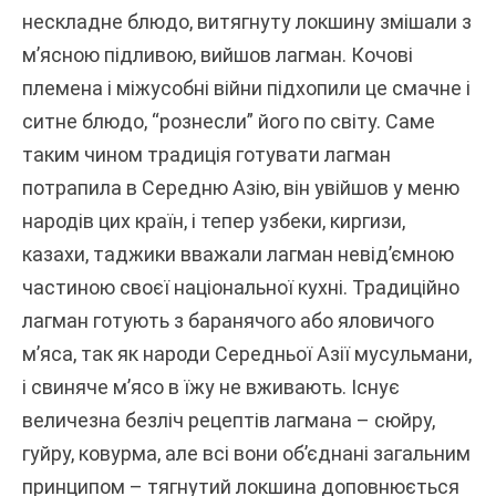
нескладне блюдо, витягнуту локшину змішали з
м’ясною підливою, вийшов лагман. Кочові
племена і міжусобні війни підхопили це смачне і
ситне блюдо, “рознесли” його по світу. Саме
таким чином традиція готувати лагман
потрапила в Середню Азію, він увійшов у меню
народів цих країн, і тепер узбеки, киргизи,
казахи, таджики вважали лагман невід’ємною
частиною своєї національної кухні. Традиційно
лагман готують з баранячого або яловичого
м’яса, так як народи Середньої Азії мусульмани,
і свиняче м’ясо в їжу не вживають. Існує
величезна безліч рецептів лагмана – сюйру,
гуйру, ковурма, але всі вони об’єднані загальним
принципом – тягнутий локшина доповнюється