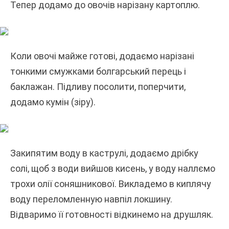
Тепер додамо до овочів нарізану картоплю.
Коли овочі майже готові, додаємо нарізані
тонкими смужками болгарський перець і
баклажан. Підливу посолити, поперчити,
додамо кумін (зіру).
Закипятим воду в каструлі, додаємо дрібку
солі, щоб з води вийшов кисень, у воду наллємо
трохи олії соняшникової. Викладемо в киплячу
воду переломленную навпіл локшину.
Відваримо її готовності відкинемо на друшляк.