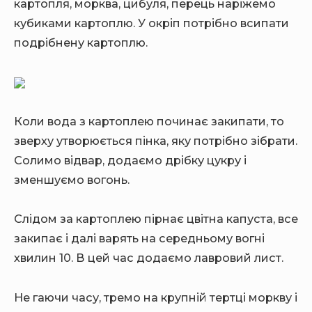
картопля, морква, цибуля, перець наріжемо
кубиками картоплю. У окріп потрібно всипати
подрібнену картоплю.
Коли вода з картоплею починає закипати, то
зверху утворюється пінка, яку потрібно зібрати.
Солимо відвар, додаємо дрібку цукру і
зменшуємо вогонь.
Слідом за картоплею пірнає цвітна капуста, все
закипає і далі варять на середньому вогні
хвилин 10. В цей час додаємо лавровий лист.
Не гаючи часу, тремо на крупній тертці моркву і