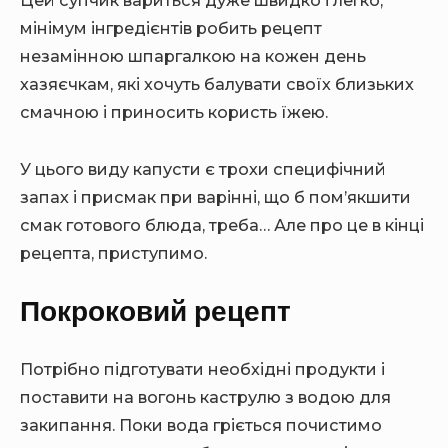
Цей супчик вариться дуже швидко і легко,
мінімум інгредієнтів робить рецепт
незамінною шпаргалкою на кожен день
хазяєчкам, які хочуть балувати своїх близьких
смачною і приносить користь їжею.
У цього виду капусти є трохи специфічний
запах і присмак при варінні, що б пом’якшити
смак готового блюда, треба… Але про це в кінці
рецепта, приступимо.
Покроковий рецепт
Потрібно підготувати необхідні продукти і
поставити на вогонь каструлю з водою для
закипання. Поки вода гріється почистимо