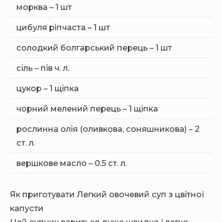
морква – 1 шт
цибуля ріпчаста – 1 шт
солодкий болгарський перець – 1 шт
сіль – пів ч. л.
цукор – 1 щіпка
чорний мелений перець – 1 щіпка
рослинна олія (оливкова, соняшникова) – 2
ст. л.
вершкове масло – 0.5 ст. л.
Як приготувати Легкий овочевий суп з цвітної
капусти