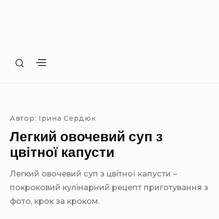
S
S
H
H
O
O
Site Navigation
SUBMENU TOGGLE
W
W
S
S
E
E
Автор:
Ірина Сердюк
C
C
O
Легкий овочевий суп з
O
N
N
цвітної капусти
D
D
A
A
R
Легкий овочевий суп з цвітної капусти –
R
Y
Y
покроковий кулінарний рецепт приготування з
S
S
I
фото, крок за кроком.
I
D
D