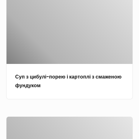
п
е
з
м
ц
и
б
у
л
і
-
Суп з цибулі-порею і картоплі з смаженою
п
фундуком
о
р
е
ю
О
і
в
к
о