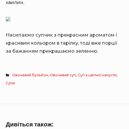
хвилин.
Насипаємо супчик з прекрасним ароматом і
красивим кольором в тарілку, тоді вже порції
за бажанням прикрашаємо зеленню.
Овочевий бульйон
,
Овочевий суп
,
Суп з цвітної капусти
,
Супи
Дивіться також: