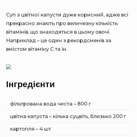
E
E
B
B
A
Суп з цвітної капусти дуже корисний, адже всі
A
R
R
прекрасно знають про величезну кількість
вітамінів, що знаходяться в цьому овочі.
Наприклад – це один з рекордсменів за
вмістом вітаміну C та ін.
Інгредієнти
фільтрована вода чиста – 800 г
цвітна капуста – кілька суцвіть, близько 200 г
картопля – 4 шт