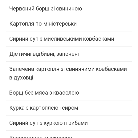
Червоний борщ зі свининою
Картопля по-міністерськи
Сирний суп з мисливськими ковбасками
Дієтичні відбивні, запечені
Запечена картопля зі свинячими ковбасками
в духовці
Борщ без мяса з квасолею
Курка з картоплею і сиром
Сирний суп з куркою і грибами
Куряче мясо тушковане