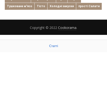
Тушковане м'ясо
Тісто
Холодні закуски
прості Салати
Copyright © 2022
Cookorama
.
Статті