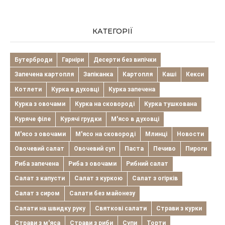
КАТЕГОРІЇ
Бутерброди
Гарніри
Десерти без випічки
Запечена картопля
Запіканка
Картопля
Каші
Кекси
Котлети
Курка в духовці
Курка запечена
Курка з овочами
Курка на сковороді
Курка тушкована
Куряче філе
Курячі грудки
М'ясо в духовці
М'ясо з овочами
М'ясо на сковороді
Млинці
Новости
Овочевий салат
Овочевий суп
Паста
Печиво
Пироги
Риба запечена
Риба з овочами
Рибний салат
Салат з капусти
Салат з куркою
Салат з огірків
Салат з сиром
Салати без майонезу
Салати на швидку руку
Святкові салати
Страви з курки
Страви з м'яса
Страви з риби
Супи
Торти