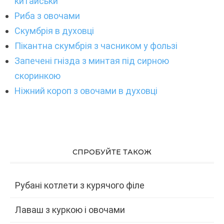
китайськи
Риба з овочами
Скумбрія в духовці
Пікантна скумбрія з часником у фользі
Запечені гнізда з минтая під сирною
скоринкою
Ніжний короп з овочами в духовці
СПРОБУЙТЕ ТАКОЖ
Рубані котлети з курячого філе
Лаваш з куркою і овочами