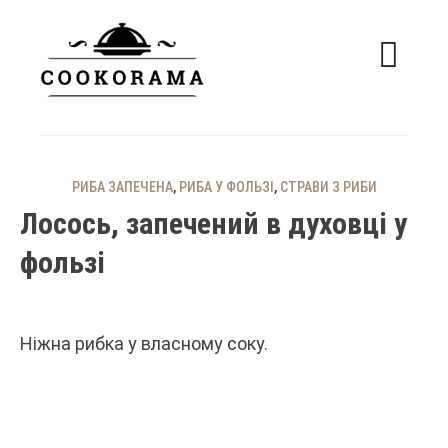
Skip
to
content
смачні рецепти
COOKORAMA
РИБА ЗАПЕЧЕНА
,
РИБА У ФОЛЬЗІ
,
СТРАВИ З РИБИ
Лосось, запечений в духовці у
фользі
Ніжна рибка у власному соку.