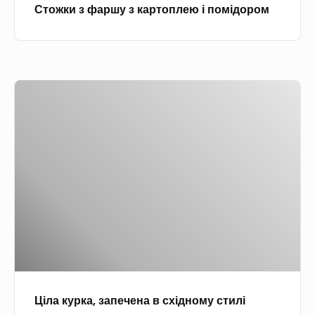
Стожки з фаршу з картоплею і помідором
у
з
к
а
Ц
р
і
т
л
о
а
п
к
л
у
е
р
ю
к
і
а
п
,
о
з
м
Ціла курка, запечена в східному стилі
а
і