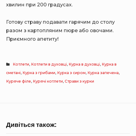
хвилин при 200 градусах.
Готову страву подавати гарячим до столу
разом з картопляним пюре або овочами.
Приємного апетиту!
Котлети
,
Котлети в духовці
,
Курка в духовці
,
Курка в
сметані
,
Курка з грибами
,
Курка з сиром
,
Курка запечена
,
Куряче філе
,
Курячі котлети
,
Страви з курки
Дивіться також: