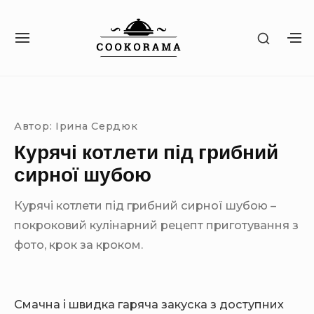
S
k
S
S
S
i
H
I
H
O
p
T
O
W
Site Navigation
SUBMENU TOGGLE
E
W
t
S
N
S
E
o
A
E
C
Автор:
Ірина Сердюк
c
V
C
O
I
O
Курячі котлети під грибний
o
N
G
N
D
n
сирної шубою
A
D
A
T
A
t
R
I
R
Курячі котлети під грибний сирної шубою –
Y
e
O
Y
S
покроковий кулінарний рецепт приготування з
n
N
S
I
I
фото, крок за кроком.
t
D
D
E
E
B
B
A
A
R
Смачна і швидка гаряча закуска з доступних
R