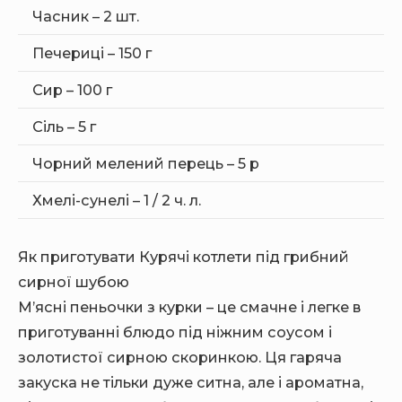
Часник – 2 шт.
Печериці – 150 г
Сир – 100 г
Сіль – 5 г
Чорний мелений перець – 5 р
Хмелі-сунелі – 1 / 2 ч. л.
Як приготувати Курячі котлети під грибний
сирної шубою
М’ясні пеньочки з курки – це смачне і легке в
приготуванні блюдо під ніжним соусом і
золотистої сирною скоринкою. Ця гаряча
закуска не тільки дуже ситна, але і ароматна,