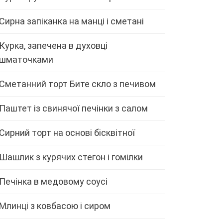
Сирна запіканка на манці і сметані
Курка, запечена в духовці
шматочками
Сметанний торт Бите скло з печивом
Паштет із свинячої печінки з салом
Сирний торт на основі бісквітної
Шашлик з курячих стегон і гомілки
Печінка в медовому соусі
Млинці з ковбасою і сиром