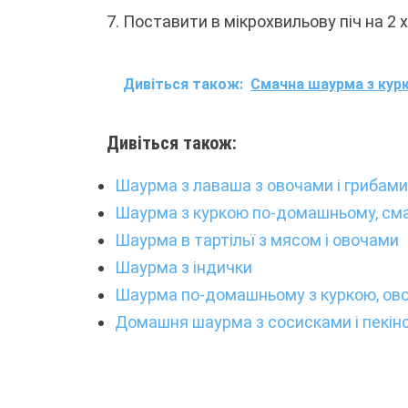
7. Поставити в мікрохвильову піч на 2
Дивіться також:
Смачна шаурма з кур
Дивіться також:
Шаурма з лаваша з овочами і грибами 
Шаурма з куркою по-домашньому, см
Шаурма в тартільї з мясом і овочами
Шаурма з індички
Шаурма по-домашньому з куркою, ово
Домашня шаурма з сосисками і пекін