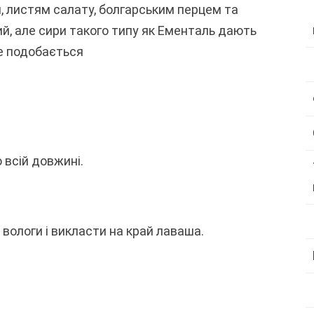
, листям салату, болгарським перцем та
й, але сири такого типу як Ементаль дають
це подобається
 всій довжині.
 вологи і викласти на край лаваша.