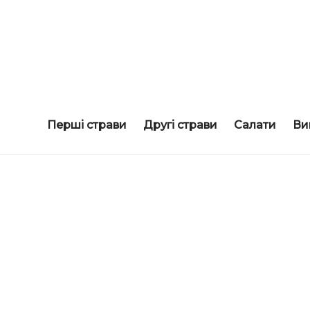
смачні рецепти
COOKORAMA
Перші страви
Другі страви
Салати
Ви