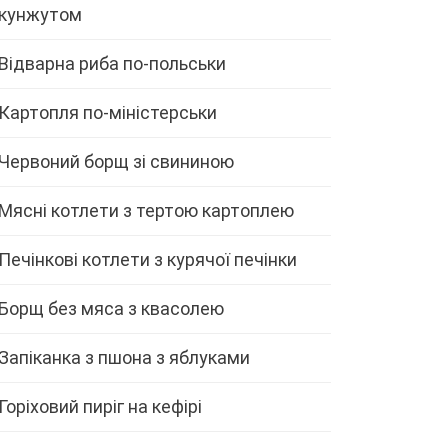
кунжутом
Відварна риба по-польськи
Картопля по-міністерськи
Червоний борщ зі свининою
Мясні котлети з тертою картоплею
Печінкові котлети з курячої печінки
Борщ без мяса з квасолею
Запіканка з пшона з яблуками
Горіховий пиріг на кефірі