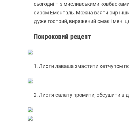
сьогодні – з мисливськими ковбасками
сиром Ементаль. Можна взяти сир інши
дуже гострий, виражений смак і мені 
Покроковий рецепт
1. Листи лаваша змастити кетчупом по
2. Листя салату промити, обсушити від