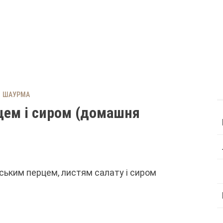
ШАУРМА
цем і сиром (домашня
рським перцем, листям салату і сиром