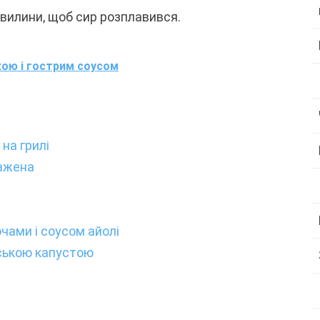
 хвилини, щоб сир розплавився.
кою і гострим соусом
на грилі
ажена
чами і соусом айолі
ською капустою