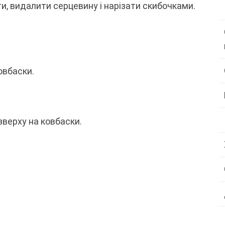
и, видалити серцевину і нарізати скибочками.
овбаски.
зверху на ковбаски.