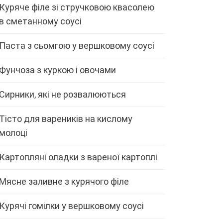
Куряче філе зі стручковою квасолею
в сметанному соусі
Паста з сьомгою у вершковому соусі
Фунчоза з куркою і овочами
Сирники, які не розвалюються
Тісто для вареників на кислому
молоці
Картопляні оладки з вареної картоплі
Мясне заливне з курячого філе
Курячі гомілки у вершковому соусі